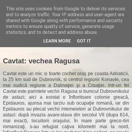
This site uses cookies from Google to deliver its services
and to analyze traffic. Your IP address and user-agent are
shared with Google along with performance and security
metrics to ensure quality of service, generate usage
statistics, and to detect and address abuse.
▼
LEARN MORE
GOT IT
Cavtat: vechea Ragusa
Cavtat este un mic si foarte cochet oraş pe coasta Adriaticii,
la 25 km sud de Dubrovnik, si centrul regiunii Konavle, cea
mai sudică regiune a Dalmaţiei şi a Croaţiei. Intr-un fel
Cavtat este parintele vechii Ragusa si bunicul Dubrovnikului
de astazi; aici a existat o înfloritoare colonie greacă,
Epidauros, ajunsa mai tarziu sub ocupaţie romană, iar din
Epidauros au plecat vechii intemeietori ai Dubrovnikului de
astazi: după invazia avaro-slava din secolul VII (dupa 614,
mai exact), locuitorii oraşului, în mare parte greco-iliri
romanizaţi, s-au refugiat caţiva kilometri mai la nord,