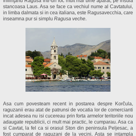
înfiinţând Ragusa într-un loc mult mai bine apărat, pe insula
stancoasa Laus. Asa se face ca vechiul nume al Cavtatului,
in limba dalmata si in cea italiana, este Ragusavecchia, care
inseamna pur si simplu
Ragusa veche
.
Asa cum povesteam recent in postarea despre Kor
č
ula,
raguzanii erau atat de patrunsi de vocatia lor de comercianti
incat adesea nu isi cucereau prin forta armelor teritoriile nou
adaugate republicii, ci mult mai practic, le cumparau. Asa ca
si Cavtat, la fel ca si orasul Ston din peninsula Peljesac, a
fost cumparat de raguzani de la vecini. Asta se intampla