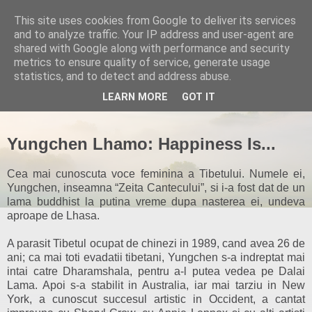
This site uses cookies from Google to deliver its services
and to analyze traffic. Your IP address and user-agent are
shared with Google along with performance and security
metrics to ensure quality of service, generate usage
statistics, and to detect and address abuse.
▼
LEARN MORE
GOT IT
Yungchen Lhamo: Happiness Is...
Cea mai cunoscuta voce feminina a Tibetului. Numele ei,
Yungchen, inseamna “Zeita Cantecului”, si i-a fost dat de un
lama buddhist la putina vreme dupa nasterea ei, undeva
aproape de Lhasa.
A parasit Tibetul ocupat de chinezi in 1989, cand avea 26 de
ani; ca mai toti evadatii tibetani, Yungchen s-a indreptat mai
intai catre Dharamshala, pentru a-l putea vedea pe Dalai
Lama. Apoi s-a stabilit in Australia, iar mai tarziu in New
York, a cunoscut succesul artistic in Occident, a cantat