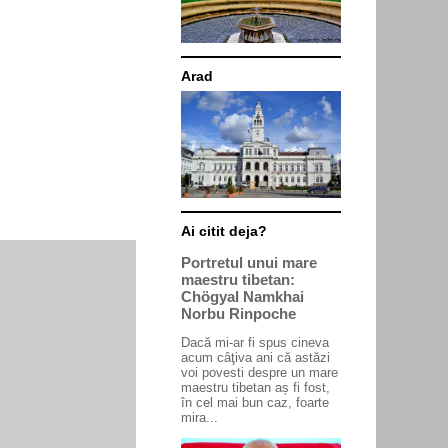
Arad
Ai citit deja?
Portretul unui mare
maestru tibetan:
Chögyal Namkhai
Norbu Rinpoche
Dacă mi-ar fi spus cineva
acum câţiva ani că astăzi
voi povesti despre un mare
maestru tibetan aș fi fost,
în cel mai bun caz, foarte
mira...