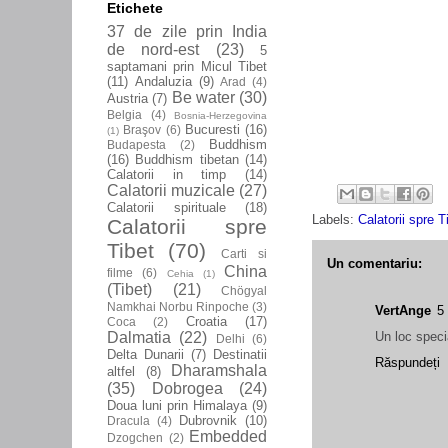
Etichete
37 de zile prin India
de nord-est
(23)
5
saptamani prin Micul Tibet
(11)
Andaluzia
(9)
Arad
(4)
Be water
(30)
Austria
(7)
Belgia
(4)
Bosnia-Herzegovina
Bucuresti
(16)
Braşov
(6)
(1)
Buddhism
Budapesta
(2)
(16)
Buddhism tibetan
(14)
Calatorii in timp
(14)
Calatorii muzicale
(27)
Calatorii spirituale
(18)
Labels:
Calatorii spre T
Calatorii spre
Tibet
(70)
Carti si
Un comentariu:
China
filme
(6)
Cehia
(1)
(Tibet)
(21)
Chögyal
Namkhai Norbu Rinpoche
(3)
VertAnge
5
Croatia
(17)
Coca
(2)
Dalmatia
(22)
Un loc speci
Delhi
(6)
Delta Dunarii
(7)
Destinatii
Răspundeți
Dharamshala
altfel
(8)
(35)
Dobrogea
(24)
Doua luni prin Himalaya
(9)
Dubrovnik
(10)
Dracula
(4)
Embedded
Dzogchen
(2)