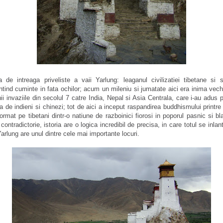
 de intreaga priveliste a vaii Yarlung: leaganul civilizatiei tibetane si 
ntind cuminte in fata ochilor;
acum un mileniu si jumatate
aici era inima vech
nii invaziile din secolul 7 catre India, Nepal si Asia Centrala, care i-au adus 
 de indieni si chinezi; tot de aici a inceput raspandirea buddhismului printre 
format pe tibetani dintr-o natiune de razboinici fiorosi in poporul pasnic si bl
ontradictorie, istoria are o logica incredibil de precisa, in care totul se inlant
 Yarlung are unul dintre cele mai importante locuri.