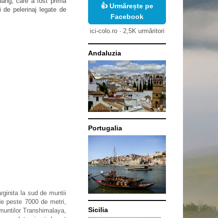
dang, care a fost prima
👍 Urmărește pe
i de pelerinaj legate de
Facebook
ici-colo.ro · 2,5K urmăritori
Andaluzia
Portugalia
rginita la sud de muntii
de peste 7000 de metri,
Sicilia
 muntilor
Transhimalaya,