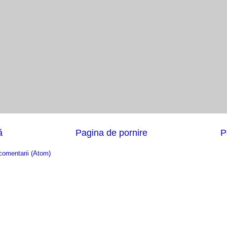
ă
Pagina de pornire
P
comentarii (Atom)