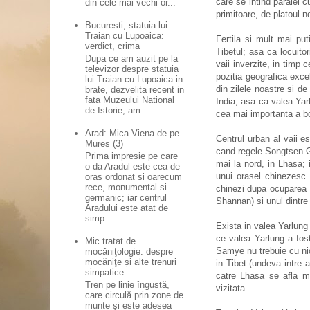
care se intind paralel 
din cele mai vechi or...
primitoare
, de platoul 
Bucuresti, statuia lui
Traian cu Lupoaica:
Fertila si mult mai put
verdict, crima
Tibetul; asa ca locuito
Dupa ce am auzit pe la
vaii inverzite, in timp 
televizor despre statuia
pozitia geografica exce
lui Traian cu Lupoaica in
din zilele noastre si d
brate, dezvelita recent in
fata Muzeului National
India; asa ca valea Yar
de Istorie, am ...
cea mai importanta a bo
Arad: Mica Viena de pe
Centrul urban al vaii e
Mures (3)
cand regele Songtsen Ga
Prima impresie pe care
mai la nord, in Lhasa;
o da Aradul este cea de
unui orasel chinezesc 
oras ordonat si oarecum
rece, monumental si
chinezi dupa ocuparea T
germanic; iar centrul
Shannan) si unul dintre
Aradului este atat de
simp...
Exista in valea Yarlung
ce valea Yarlung a fost
Mic tratat de
Samye nu trebuie cu nic
mocăniţologie: despre
mocăniţe și alte trenuri
in Tibet (undeva intre 
simpatice
catre Lhasa se afla m
Tren pe linie îngustă,
vizitata.
care circulă prin zone de
munte și este adesea