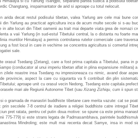
cu Himalaya si cu Yarlung Tsangpo, separand partea sudica a podisului tibetan
nordic Changtang, inspaimantator de arid si aproape cu totul nelocuit.
in arida decat restul podisului tibetan, valea Yarlung are cele mai bune cond
rii din Yarlung au practicat agricultura inca de acum multe secole si s-au buc
ce in alte locuri din Tibet oamenii au trait mai departe viata grea de nomazi c
lenta a vaii Yarlung (in sud-estul Tibetului central, la o distanta nu foarte m
e linia muntilor Himalaya) a permis controlarea rutelor comerciale care traversa
lung a fost locul in care in vechime se concentra agricultura si comertul intreg
gatiei sale.
ste orasul Tsedang (Zetang), care a fost prima capitala a Tibetului, pana in 
mpo (conducator al unui imperiu tibetan aflat in plina expansiune militara) a
 in zilele noastre insa Tsedang nu impresioneaza cu nimic, avand doar aspect
de provincie, aspect la care cu siguranta va fi contribuit din plin sistemat
ibetului; aproape unit cu orasul vecin Nedong, Tsedang este capitala prefect
 orasele mari ale Regiunii Autonome Tibet (sau
Xizang Zizhiqu
, cum ii spun st
 si o gramada de manastiri buddhiste tibetane care merita vazute: cat se poa
 prin secolele 7-8 centrul de iradiere a religiei buddhiste catre intregul Tibe
iun pret ratata, pentru cel putin doua motive: se spune ca este prima manast
anii 775-779) si este strans legata de Padmasambhava, parintele buddhismulu
anastirea Mindroling; este mult mai recenta decat Samye, insa in mod sig