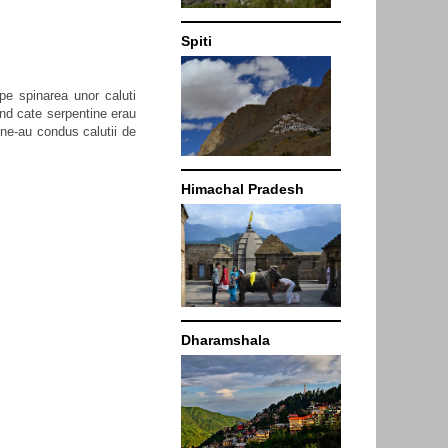
Spiti
pe spinarea unor caluti
and cate serpentine erau
 ne-au condus calutii de
Himachal Pradesh
Dharamshala