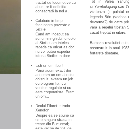
Tot in Valea Yarlun
tractat de locomotive cu
si
Yumbulagang
sau
Y
aburi, ar fi definiţia
consacrată la noi a ...
viziteaza...), palatu
legenda Bön
(vechea re
Calatorie in timp:
devreme?) de catre prim
fascinanta poveste a
vara a regelui tibetan 
Siciliei
cazut treptat in uitare.
Cand am inceput sa
scriu mini-ghidul ici-colo
Barbaria revolutiei cult
al Siciliei am inteles
repede ca oricat as dori
reconstruit in anul 198
nu voi putea expedia
fortarete tibetane.
istoria Siciliei in doar...
Ești un om liber!
Până acum exact doi
ani eram un om absolut
obișnuit: aveam un job
cu program fix, cu
venituri regulate și cu
aere corporatiste. Eram
un om...
Dealul Filaret: strada
Xenofon
Despre ea se spune ca
este singura strada in
trepte din Bucuresti;
este veche de 220 de