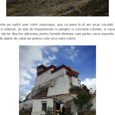
ste pe varful unei culmi stancoase, asa ca pana la el am urcat cocotati 
i si indesati, pe atat de impopotonati cu panglici si zorzoane colorate; si vaz
 declar deschis admiratia pentru femeile tibetane care pentru ceva maruntis
de alaturi de caluti pe poteca care urca catre culme.