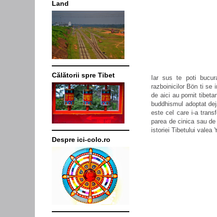
Land
Călătorii spre Tibet
Iar sus te poti bucura
razboinicilor
Bön ti
se i
de aici au pornit tibeta
buddhismul adoptat deja
este cel care i-a trans
parea de cinica sau de c
istoriei Tibetului valea
Despre ici-colo.ro