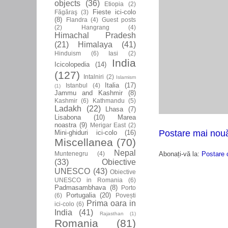
objects
(36)
Etiopia
(2)
Fieste ici-colo
Făgăraş
(3)
(8)
Flandra
(4)
Guest posts
(2)
Hangrang
(4)
Himachal Pradesh
(21)
Himalaya
(41)
Hinduism
(6)
Iasi
(2)
India
Icicolopedia
(14)
(127)
Intalniri
(2)
Islamism
Italia
(17)
Istanbul
(4)
(1)
Jammu and Kashmir
(8)
Kashmir
(6)
Kathmandu
(5)
Ladakh
(22)
Lhasa
(7)
Lisabona
(10)
Marea
noastra
(9)
Merigar East
(2)
Postare mai nou
Mini-ghiduri ici-colo
(16)
Miscellanea
(70)
Nepal
Abonați-vă la:
Postare 
Muntenegru
(4)
(33)
Obiective
UNESCO
(43)
Obiective
UNESCO in Romania
(6)
Padmasambhava
(8)
Porto
Portugalia
(20)
(6)
Povești
Prima oara in
ici-colo
(6)
India
(41)
Rajasthan
(1)
Romania
(81)