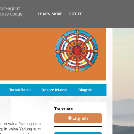
user-agent
erate usage
LEARN MORE
GOT IT
Turnul Babel
Despre ici-colo
Blogroll
Translate
🌐 English
ve:
in valea Yarlung
este
ng;
in valea Yarlung sunt