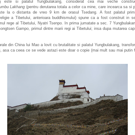
g este si palatul Yungbulakang, considerat cea mai veche construc
umbu Lakhang
(pentru derutarea totala a celor ca mine, care incearca sa si
l este la o distanta de vreo 9 km de orasul Tsedang.
A fost palatul primi
ligie a Tibetului, anterioara buddhismului)
spune ca a fost construit in se
ul rege al Tibetului, Nyatri Tsenpo. In prima jumatate a sec. 7
Yungbulaka
Songtsen Gampo, primul dintre marii regi ai Tibetului; insa dupa mutarea capi
urale din China lui Mao a lovit cu brutalitate si palatul Yungbulakang, transfo
3, asa ca ceea ce se vede astazi este doar o copie (mai mult sau mai putin f