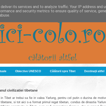
deliver its services and to analyze traffic. Your IP address and 
formance and security metrics to ensure quality of service, gen
abuse.
ituale
Obiective UNESCO
Călătorii spre Tibet
Destinaţii altfel
nul civilizatiei tibetane
e in Tibet ar trebui sa fie in valea Yarlung, pentru cel putin o duzina de moti
i tibetane, si tot aici
s-a format primul regat tibetan, condus de dinastia Yarlu