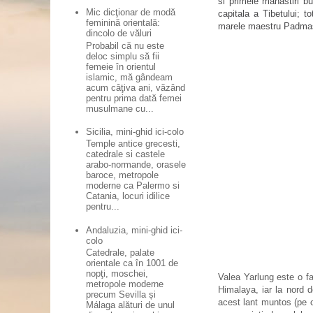
si
primele manastiri bu
Mic dicţionar de modă
capitala a Tibetului; t
feminină orientală:
marele maestru Padmas
dincolo de văluri
Probabil că nu este
deloc simplu să fii
femeie în orientul
islamic, mă gândeam
acum câţiva ani, văzând
pentru prima dată femei
musulmane cu...
Sicilia, mini-ghid ici-colo
Temple antice grecesti,
catedrale si castele
arabo-normande, orasele
baroce, metropole
moderne ca Palermo si
Catania, locuri idilice
pentru...
Andaluzia, mini-ghid ici-
colo
Catedrale, palate
orientale ca în 1001 de
nopţi, moschei,
Valea Yarlung este o fa
metropole moderne
Himalaya, iar la nord 
precum Sevilla și
acest lant muntos (pe c
Málaga alături de unul