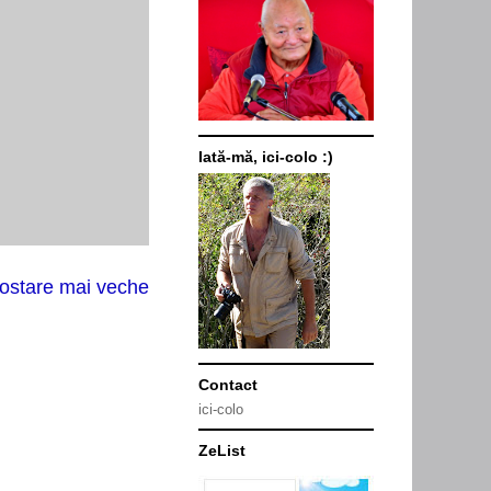
Iată-mă, ici-colo :)
ostare mai veche
Contact
ici-colo
ZeList