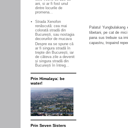
ani, si ar fi fost unul
dintre locurile de
promena...
Strada Xenofon
renăscută: cea mai
Palatul Yungbulakang e
colorată stradă din
tibetani, pe cat de mic
București, sau nostagia
pana sus trebuie sa imi
decorurilor de mucava
capastru, tropaind repe
Despre ea se spune că
ar fi singura stradă în
trepte din București, iar
de câteva zile a devenit
și singura stradă din
București în întreg...
Prin Himalaya: be
water!
Prin Seven Sisters