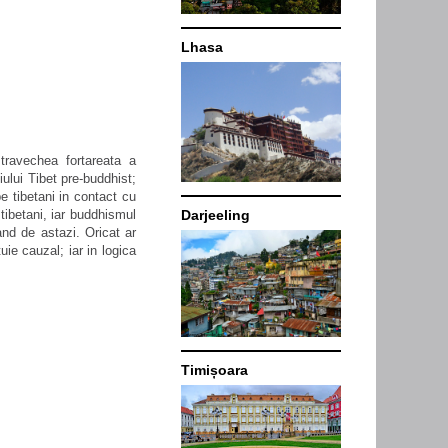
Lhasa
stravechea fortareata a
iului Tibet pre-buddhist;
pe tibetani in contact cu
tibetani, iar buddhismul
Darjeeling
and de astazi. Oricat ar
uie cauzal; iar in logica
Timișoara