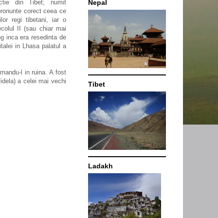
tie din Tibet; numit
Nepal
 pronunte corect ceea ce
lor regi tibetani, iar o
colul II (sau chiar mai
ng
inca era resedinta de
talei in Lhasa palatul a
rmandu-l in ruina. A fost
idela) a celei mai vechi
Tibet
Ladakh