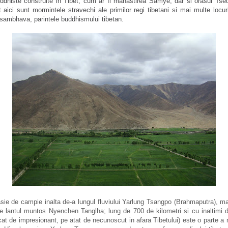
ddhiste construite in Tibet, cum ar fi manastirea Samye, dar si orasul Tse
ot aici sunt mormintele stravechi ale primilor regi tibetani si mai multe locur
ambhava, parintele buddhismului tibetan.
sie de campie inalta de-a lungul fluviului Yarlung Tsangpo (Brahmaputra), ma
de lantul muntos Nyenchen Tanglha; lung de 700 de kilometri si cu inaltimi 
at de impresionant, pe atat de necunoscut in afara Tibetului) este o parte a