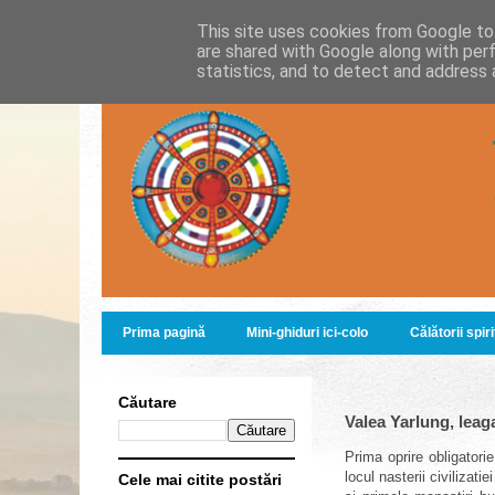
This site uses cookies from Google to 
are shared with Google along with per
statistics, and to detect and address 
Prima pagină
Mini-ghiduri ici-colo
Călătorii spir
Căutare
Valea Yarlung, leaga
Prima oprire obligatori
locul nasterii civilizatie
Cele mai citite postări