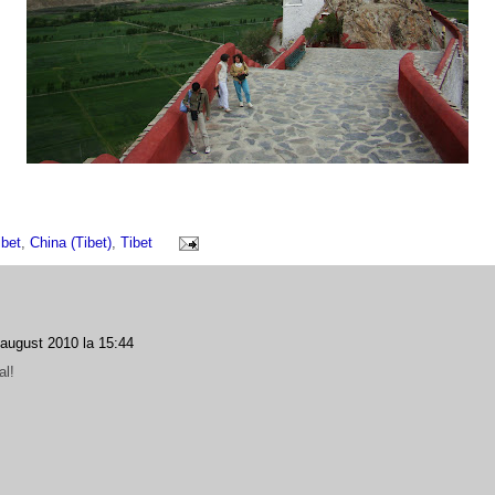
ibet
,
China (Tibet)
,
Tibet
 august 2010 la 15:44
al!