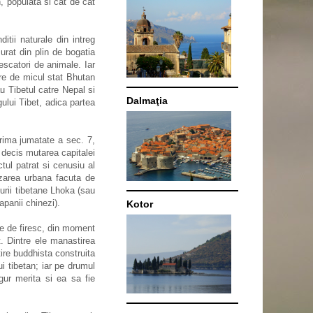
, populata si cat de cat
itii naturale din intreg
urat din plin de bogatia
rescatori de animale. Iar
are de micul stat Bhutan
u Tibetul catre Nepal si
Dalmaţia
ului Tibet, adica partea
prima jumatate a sec. 7,
 decis mutarea capitalei
ul patrat si cenusiu al
izarea urbana facuta de
urii tibetane Lhoka (sau
apanii chinezi).
Kotor
te de firesc, din moment
t. Dintre ele manastirea
ire buddhista construita
i tibetan; iar pe drumul
ur merita si ea sa fie