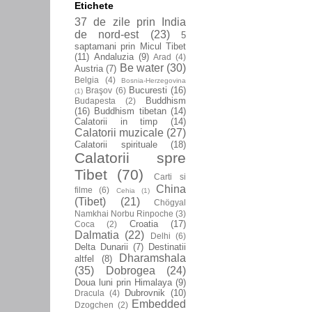
Etichete
37 de zile prin India
de nord-est
(23)
5
saptamani prin Micul Tibet
(11)
Andaluzia
(9)
Arad
(4)
Be water
(30)
Austria
(7)
Belgia
(4)
Bosnia-Herzegovina
Bucuresti
(16)
Braşov
(6)
(1)
Buddhism
Budapesta
(2)
(16)
Buddhism tibetan
(14)
Calatorii in timp
(14)
Calatorii muzicale
(27)
Calatorii spirituale
(18)
Calatorii spre
Tibet
(70)
Carti si
China
filme
(6)
Cehia
(1)
(Tibet)
(21)
Chögyal
Namkhai Norbu Rinpoche
(3)
Croatia
(17)
Coca
(2)
Dalmatia
(22)
Delhi
(6)
Delta Dunarii
(7)
Destinatii
Dharamshala
altfel
(8)
(35)
Dobrogea
(24)
Doua luni prin Himalaya
(9)
Dubrovnik
(10)
Dracula
(4)
Embedded
Dzogchen
(2)