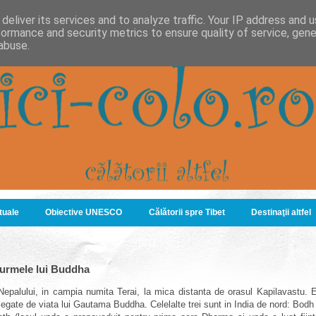
deliver its services and to analyze traffic. Your IP address and 
formance and security metrics to ensure quality of service, gen
abuse.
ituale
Obiective UNESCO
Călătorii spre Tibet
Destinaţii altfel
 urmele lui Buddha
Nepalului, in campia numita Terai, la mica distanta de orasul Kapilavastu. E
j legate de viata lui Gautama Buddha. Celelalte trei sunt in India de nord: B