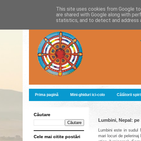
This site uses cookies from Google to 
are shared with Google along with per
statistics, and to detect and address 
Prima pagină
Mini-ghiduri ici-colo
Călătorii spir
Căutare
Lumbini, Nepal: pe
Lumbini este in sudul 
mari locuri de pelerina
Cele mai citite postări