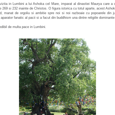
zita in Lumbini a lui Ashoka cel Mare, imparat al dinastiei Maurya care a 
e 269 si 232 inainte de Christos. O figura istorica cu totul aparte, acest Ashoka
d, manat de orgoliu si ambitie spre noi si noi razboaie cu popoarele din ju
parator fanatic al pacii si a facut din buddhism una dintre religiile dominante 
edibil de multa pace in Lumbini.