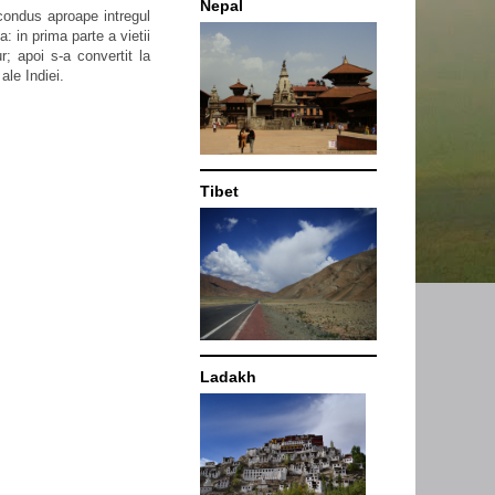
Nepal
condus aproape intregul
: in prima parte a vietii
r; apoi s-a convertit la
ale Indiei.
Tibet
Ladakh