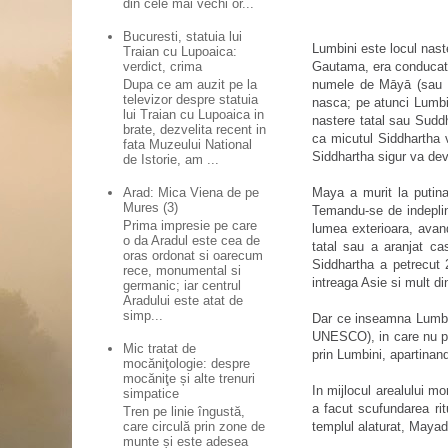
din cele mai vechi or...
Bucuresti, statuia lui
Lumbini este locul nast
Traian cu Lupoaica:
Gautama, era conducato
verdict, crima
numele de Māyā (sau M
Dupa ce am auzit pe la
televizor despre statuia
nasca; pe atunci Lumbin
lui Traian cu Lupoaica in
nastere tatal sau Suddh
brate, dezvelita recent in
ca micutul Siddhartha 
fata Muzeului National
Siddhartha sigur va dev
de Istorie, am ...
Maya a murit la putin
Arad: Mica Viena de pe
Mures (3)
Temandu-se de indeplini
Prima impresie pe care
lumea exterioara, avand
o da Aradul este cea de
tatal sau a aranjat ca
oras ordonat si oarecum
Siddhartha a petrecut 2
rece, monumental si
intreaga Asie si mult 
germanic; iar centrul
Aradului este atat de
simp...
Dar ce inseamna Lumbini
UNESCO), in care nu pot
Mic tratat de
prin Lumbini, apartinand 
mocăniţologie: despre
mocăniţe și alte trenuri
In mijlocul arealului m
simpatice
a facut scufundarea rit
Tren pe linie îngustă,
care circulă prin zone de
templul alaturat, Mayadev
munte și este adesea