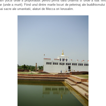
nath (locul unde a propovaduit pentru prima oara Dharma si unde a luat fii
r (unde a murit). Fiind unul dintre marile locuri de pelerinaj ale buddhismului 
 mai sacre ale umanitatii, alaturi de Mecca ori Ierusalim.