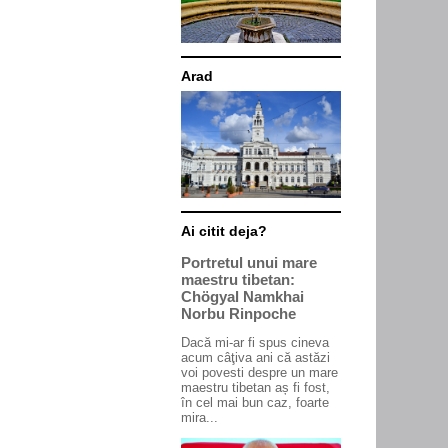
Arad
Ai citit deja?
Portretul unui mare
maestru tibetan:
Chögyal Namkhai
Norbu Rinpoche
Dacă mi-ar fi spus cineva
acum câţiva ani că astăzi
voi povesti despre un mare
maestru tibetan aș fi fost,
în cel mai bun caz, foarte
mira...