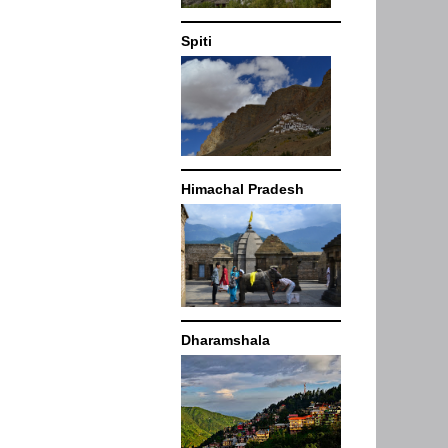
Spiti
Himachal Pradesh
Dharamshala