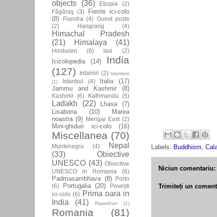
objects
(36)
Etiopia
(2)
Fieste ici-colo
Făgăraş
(3)
(8)
Flandra
(4)
Guest posts
(2)
Hangrang
(4)
Himachal Pradesh
(21)
Himalaya
(41)
Hinduism
(6)
Iasi
(2)
India
Icicolopedia
(14)
(127)
Intalniri
(2)
Islamism
Italia
(17)
Istanbul
(4)
(1)
Jammu and Kashmir
(8)
Kashmir
(6)
Kathmandu
(5)
Ladakh
(22)
Lhasa
(7)
Lisabona
(10)
Marea
noastra
(9)
Merigar East
(2)
Mini-ghiduri ici-colo
(16)
Miscellanea
(70)
Nepal
Muntenegru
(4)
Labels:
Buddhism
,
Cala
(33)
Obiective
UNESCO
(43)
Obiective
Niciun comentariu:
UNESCO in Romania
(6)
Padmasambhava
(8)
Porto
Portugalia
(20)
(6)
Povești
Trimiteți un coment
Prima oara in
ici-colo
(6)
India
(41)
Rajasthan
(1)
Romania
(81)