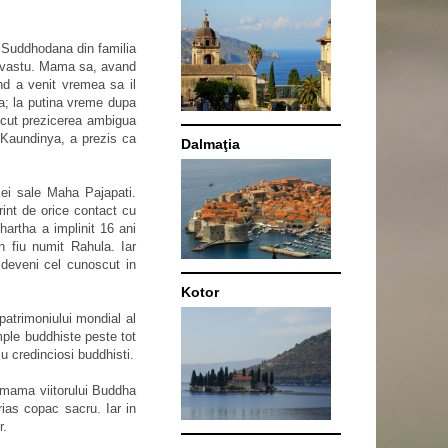
a Suddhodana din familia
lavastu. Mama sa, avand
d a venit vremea sa il
ha; la putina vreme dupa
facut prezicerea ambigua
 Kaundinya, a prezis ca
Dalmaţia
ei sale Maha Pajapati.
rint de orice contact cu
hartha a implinit 16 ani
n fiu numit Rahula. Iar
a deveni cel cunoscut in
Kotor
patrimoniului mondial al
mple buddhiste peste tot
 cu credinciosi buddhisti.
e mama viitorului Buddha
rias copac sacru. Iar in
r.