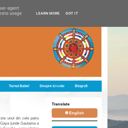
user-agent
erate usage
LEARN MORE
GOT IT
Turnul Babel
Despre ici-colo
Blogroll
Translate
🌐 English
ste unul din cele patru
odh Gaya (unde Gautama a