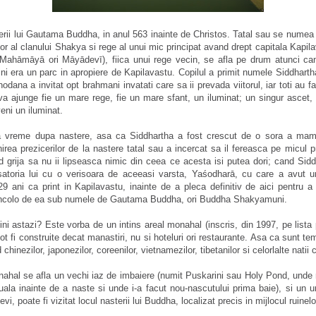
erii lui Gautama Buddha, in anul 563 inainte de Christos. Tatal sau se nume
r al clanului Shakya si rege al unui mic principat avand drept capitala Kapi
ahāmāyā ori Māyādevī), fiica unui rege vecin, se afla pe drum atunci can
i era un parc in apropiere de Kapilavastu. Copilul a primit numele Siddhart
odana a invitat opt brahmani invatati care sa ii prevada viitorul, iar toti au 
va ajunge fie un mare rege, fie un mare sfant, un iluminat; un singur ascet,
eni un iluminat.
a vreme dupa nastere, asa ca Siddhartha a fost crescut de o sora a mam
rea prezicerilor de la nastere tatal sau a incercat sa il fereasca pe micul p
 grija sa nu ii lipseasca nimic din ceea ce acesta isi putea dori; cand Sidd
satoria lui cu o verisoara de aceeasi varsta, Yaśodharā, cu care a avut u
9 ani ca print in Kapilavastu, inainte de a pleca definitiv de aici pentru 
dincolo de ea sub numele de Gautama Buddha, ori Buddha Shakyamuni.
 astazi? Este vorba de un intins areal monahal (inscris, din 1997, pe lista 
 fi construite decat manastiri, nu si hoteluri ori restaurante. Asa ca sunt te
chinezilor, japonezilor, coreenilor, vietnamezilor, tibetanilor si celorlalte natii
onahal se afla un vechi iaz de imbaiere (numit Puskarini sau Holy Pond, und
uala inainte de a naste si unde i-a facut nou-nascutului prima baie), si un u
i, poate fi vizitat locul nasterii lui Buddha, localizat precis in mijlocul ruinelo