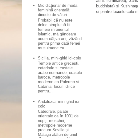
atins iluminarea), Sar
Mic dicţionar de modă
buddhista) si Kushinaga
feminină orientală:
si printre locurile cele
dincolo de văluri
Probabil că nu este
deloc simplu să fii
femeie în orientul
islamic, mă gândeam
acum câţiva ani, văzând
pentru prima dată femei
musulmane cu...
Sicilia, mini-ghid ici-colo
Temple antice grecesti,
catedrale si castele
arabo-normande, orasele
baroce, metropole
moderne ca Palermo si
Catania, locuri idilice
pentru...
Andaluzia, mini-ghid ici-
colo
Catedrale, palate
orientale ca în 1001 de
nopţi, moschei,
metropole moderne
precum Sevilla și
Málaga alături de unul