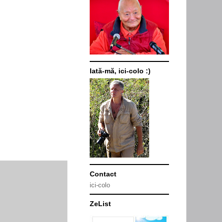
Iată-mă, ici-colo :)
Contact
ici-colo
ZeList