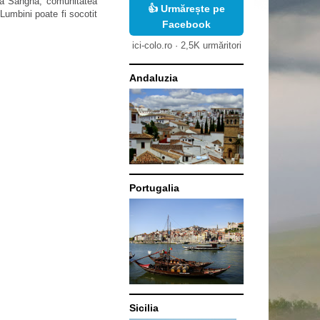
nta Sangha, comunitatea
👍 Urmărește pe
Lumbini poate fi socotit
Facebook
ici-colo.ro · 2,5K urmăritori
Andaluzia
Portugalia
Sicilia