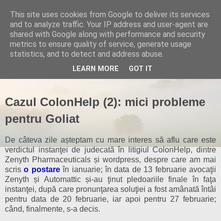
This site uses cookies from Google to deliver its services
and to analyze traffic. Your IP address and user-agent are
shared with Google along with performance and security
metrics to ensure quality of service, generate usage
statistics, and to detect and address abuse.
▼
LEARN MORE
GOT IT
Cazul ColonHelp (2): mici probleme
pentru Goliat
De câteva zile așteptam cu mare interes să aflu care este
verdictul instanţei de judecată în litigiul
ColonHelp, dintre
Zenyth Pharmaceuticals și wordpress,
despre care am mai
scris
o postare
în
ianuarie; în data de 13 februarie avocaţii
Zenyth și Automattic și-au ţinut pledoariile finale în faţa
instanţei, după care pronunţarea soluţiei a fost amânată întâi
pentru data de 20 februarie, iar apoi pentru 27 februarie;
când, finalmente, s-a decis.