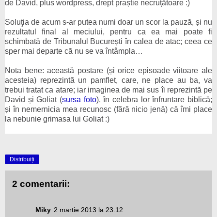
de David, plus wordpress, drept praștie necruţătoare :)
Soluţia de acum s-ar putea numi doar un scor la pauză, și nu
rezultatul final al meciului, pentru ca ea mai poate fi
schimbată de Tribunalul București în calea de atac; ceea ce
sper mai departe că nu se va întâmpla…
Nota bene: această postare (și orice episoade viitoare ale
acesteia) reprezintă un pamflet, care, ne place au ba, va
trebui tratat ca atare; iar imaginea de mai sus îi reprezintă pe
David și Goliat (
sursa foto
),
în celebra lor înfruntare biblică;
și în nemernicia mea
recunosc (fără nicio jenă) că îmi place
la nebunie grimasa lui Goliat :)
Distribuiți
2 comentarii:
Miky
2 martie 2013 la 23:12