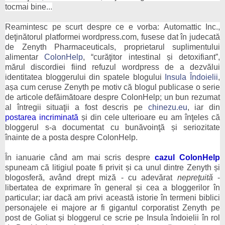
tocmai bine...
Reamintesc pe scurt despre ce e vorba:
Automattic Inc.,
deţinătorul platformei wordpress.com, fusese dat în judecată
de Zenyth Pharmaceuticals, proprietarul suplimentului
alimentar
ColonHelp
, “curăţitor intestinal și detoxifiant”,
mărul discordiei fiind refuzul wordpress de a dezvălui
identitatea bloggerului din spatele blogului
Insula Îndoielii
,
așa cum ceruse Zenyth pe motiv că blogul publicase o serie
de articole defăimătoare despre ColonHelp; un bun rezumat
al întregii situaţii a fost descris pe
chinezu.eu
, iar din
postarea incriminat
ă
și din cele ulterioare eu am înţeles că
bloggerul s-a documentat cu bunăvoinţă și seriozitate
înainte de a posta despre ColonHelp.
În ianuarie când am mai scris despre
cazul ColonHelp
spuneam că litigiul poate fi privit și ca unul dintre Zenyth și
blogosferă, având drept miză - cu adev
ă
rat
nepreţuită
-
libertatea de exprimare în general și cea a bloggerilor în
particular; iar dacă am privi aceast
ă
istorie în termeni biblici
personajele ei majore ar fi gigantul corporatist Zenyth pe
post de Goliat și bloggerul ce scrie pe Insula îndoielii în rol