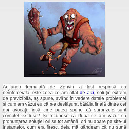
Acţiunea formulată de Zenyth a fost respinsă ca
neîntemeiată, este ceea ce am aflat
de aici
; soluţie extrem
de previzibilă, aș spune, având în vedere datele problemei
și cum am v
ă
zut eu c
ă
s-a desfășurat bătălia finală dintre cei
doi avocaţi; însă cine putea spune că surprizele sunt
complet excluse? Și recunosc că după ce am văzut că
pronunţarea soluţiei ori se tot amână, ori nu apare pe site-ul
instanţelor, cum era firesc, deja mă gândeam că nu sună