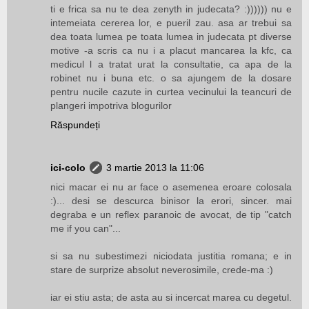
ti e frica sa nu te dea zenyth in judecata? :)))))) nu e
intemeiata cererea lor, e pueril zau. asa ar trebui sa
dea toata lumea pe toata lumea in judecata pt diverse
motive -a scris ca nu i a placut mancarea la kfc, ca
medicul l a tratat urat la consultatie, ca apa de la
robinet nu i buna etc. o sa ajungem de la dosare
pentru nucile cazute in curtea vecinului la teancuri de
plangeri impotriva blogurilor
Răspundeți
ici-colo
3 martie 2013 la 11:06
nici macar ei nu ar face o asemenea eroare colosala
:)... desi se descurca binisor la erori, sincer. mai
degraba e un reflex paranoic de avocat, de tip "catch
me if you can"...
si sa nu subestimezi niciodata justitia romana; e in
stare de surprize absolut neverosimile, crede-ma :)
iar ei stiu asta; de asta au si incercat marea cu degetul.