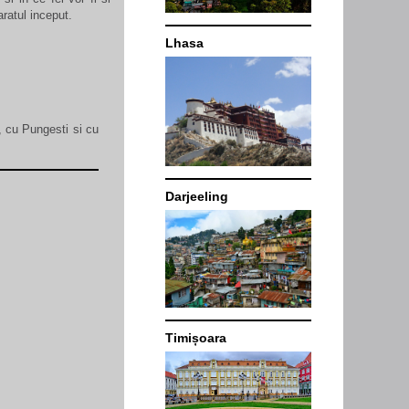
ratul inceput.
Lhasa
, cu Pungesti si cu
Darjeeling
Timișoara