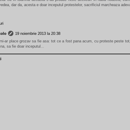
edea, dar da, acesta e doar inceputul protestelor, sacrificiul marcheaza adeva
ri
colo
19 noiembrie 2013 la 20:38
mi-ar place grozav sa fie asa: tot ce a fost pana acum, cu proteste peste tot
a, sa fie doar inceputul...
i