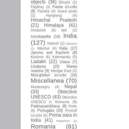
objects
(36)
Etiopia
(2)
Fieste ici-colo
Făgăraş
(3)
(8)
Flandra
(4)
Guest posts
(2)
Hangrang
(4)
Himachal Pradesh
(21)
Himalaya
(41)
Hinduism
(6)
Iasi
(2)
India
Icicolopedia
(14)
(127)
Intalniri
(2)
Islamism
Italia
(17)
Istanbul
(4)
(1)
Jammu and Kashmir
(8)
Kashmir
(6)
Kathmandu
(5)
Ladakh
(22)
Lhasa
(7)
Lisabona
(10)
Marea
noastra
(9)
Merigar East
(2)
Mini-ghiduri ici-colo
(16)
Miscellanea
(70)
Nepal
Muntenegru
(4)
(33)
Obiective
UNESCO
(43)
Obiective
UNESCO in Romania
(6)
Padmasambhava
(8)
Porto
Portugalia
(20)
(6)
Povești
Prima oara in
ici-colo
(6)
India
(41)
Rajasthan
(1)
Romania
(81)