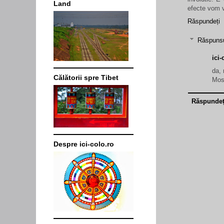
Land
efecte vom v
Răspundeți
Răspunsu
ici-
da, 
Călătorii spre Tibet
Mosn
Răspundeț
Despre ici-colo.ro