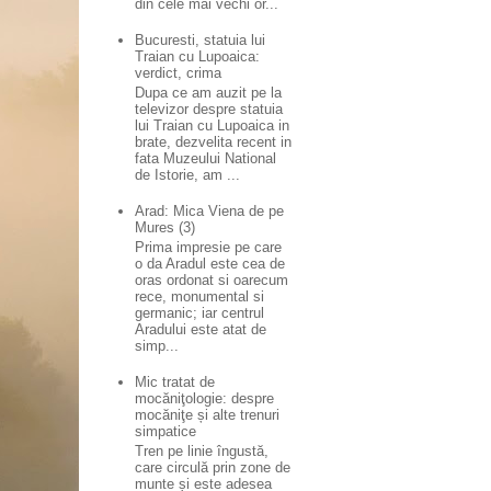
din cele mai vechi or...
Bucuresti, statuia lui
Traian cu Lupoaica:
verdict, crima
Dupa ce am auzit pe la
televizor despre statuia
lui Traian cu Lupoaica in
brate, dezvelita recent in
fata Muzeului National
de Istorie, am ...
Arad: Mica Viena de pe
Mures (3)
Prima impresie pe care
o da Aradul este cea de
oras ordonat si oarecum
rece, monumental si
germanic; iar centrul
Aradului este atat de
simp...
Mic tratat de
mocăniţologie: despre
mocăniţe și alte trenuri
simpatice
Tren pe linie îngustă,
care circulă prin zone de
munte și este adesea