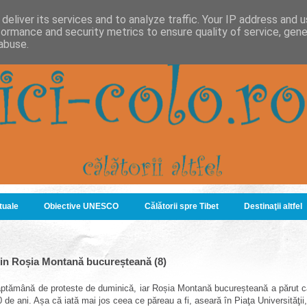
deliver its services and to analyze traffic. Your IP address and 
formance and security metrics to ensure quality of service, gen
abuse.
ituale
Obiective UNESCO
Călătorii spre Tibet
Destinaţii altfel
rin Roșia Montană bucureșteană (8)
ăptămână de proteste de duminică, iar Roșia Montană bucureșteană a părut că
 de ani. Așa că iată mai jos ceea ce
păreau a fi,
aseară în Piaţa Universităţi