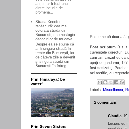
ani, si ar fi fost unul
dintre locurile de
promena...
Strada Xenofon
renăscută: cea mai
colorată stradă din
București, sau nostagia
Pesemne că doar atât 
decorurilor de mucava
Despre ea se spune că
Post scriptum
(zis ș
ar fi singura stradă în
cuvenitele corecturi. Du
trepte din București, iar
de câteva zile a devenit
cum am crezut eu când 
și singura stradă din
opriţi de jandarmi, 127
București în întreg...
fost sesizat și Parchetu
azi rectific, cu regretel
Prin Himalaya: be
water!
Labels:
Miscellanea
,
Ro
2 comentarii:
Claudia
19 
Lucian, eu m
Prin Seven Sisters
involutie. E