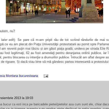
putem, nu?
i
later edit
): Se pare că m-am pripit rău de tot scriind rândurile de mai
pă ce eu am plecat din Piaţa Universităţii protestatarii au pornit spre Parlame
am revenit puţin mai târziu și am găsit piaţa goală; undeva pe strada Elie 
 au fost legitimaţi, 62 au fost amendaţi
pentru deranjarea ordinii publice, iar 
l, pentru blocarea cu intenţie a drumurilor publice. Întrucât am aflat despre a
e de rigoare.
Și dacă stau bine să mă gândesc partea interesantă a protestului
sia Montana bucuresteana
noiembrie 2013 la 19:03
a bucur ca esti inca pe baricadele pietei/pietelor asa cum sunt ele, chiar daca
 clar ca in toamna aceasta s-au produs niste declicuri in natia noastra, cum s