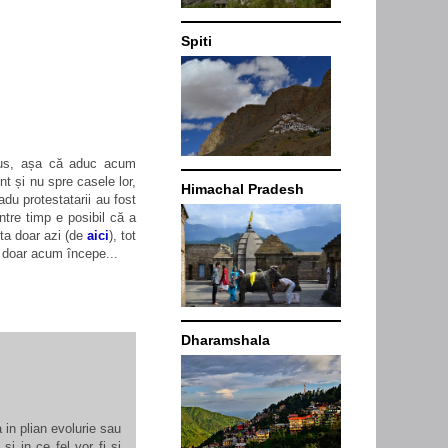
Spiti
 sus, așa că aduc acum
nt și nu spre casele lor,
Himachal Pradesh
Radu
protestatarii
au fost
între timp e posibil că a
sta doar azi (de
aici
), tot
 doar acum începe...
Dharamshala
 in plian evolurie sau
i in ce fel vor fi si