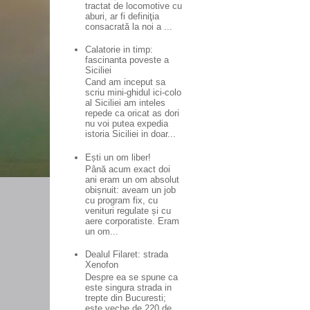
tractat de locomotive cu
aburi, ar fi definiţia
consacrată la noi a ...
Calatorie in timp:
fascinanta poveste a
Siciliei
Cand am inceput sa
scriu mini-ghidul ici-colo
al Siciliei am inteles
repede ca oricat as dori
nu voi putea expedia
istoria Siciliei in doar...
Ești un om liber!
Până acum exact doi
ani eram un om absolut
obișnuit: aveam un job
cu program fix, cu
venituri regulate și cu
aere corporatiste. Eram
un om...
Dealul Filaret: strada
Xenofon
Despre ea se spune ca
este singura strada in
trepte din Bucuresti;
este veche de 220 de