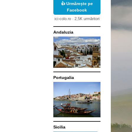
👍 Urmărește pe
Facebook
ici-colo.ro · 2,5K urmăritori
Andaluzia
Portugalia
Sicilia