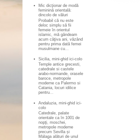
Mic dicţionar de modă
feminină orientală:
dincolo de văluri
Probabil că nu este
deloc simplu să fii
femeie în orientul
islamic, mă gândeam
acum câţiva ani, văzând
pentru prima dată femei
musulmane cu...
Sicilia, mini-ghid ici-colo
Temple antice grecesti,
catedrale si castele
arabo-normande, orasele
baroce, metropole
moderne ca Palermo si
Catania, locuri idilice
pentru...
Andaluzia, mini-ghid ici-
colo
Catedrale, palate
orientale ca în 1001 de
nopţi, moschei,
metropole moderne
precum Sevilla și
Málaga alături de unul