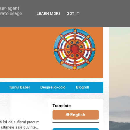
user-agent
erate usage
LEARN MORE
GOT IT
Turnul Babel
Despre ici-colo
Blogroll
Translate
🌐 English
 își dă sufletul precum
i, ultimele sale cuvinte…