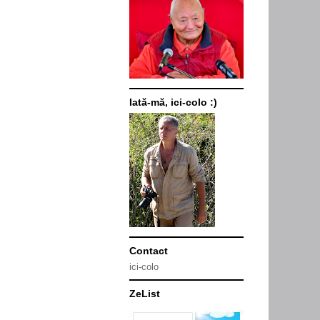
Iată-mă, ici-colo :)
Contact
ici-colo
ZeList