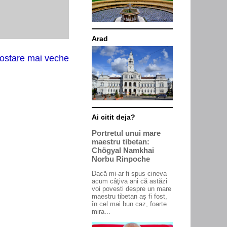
Arad
ostare mai veche
Ai citit deja?
Portretul unui mare
maestru tibetan:
Chögyal Namkhai
Norbu Rinpoche
Dacă mi-ar fi spus cineva
acum câţiva ani că astăzi
voi povesti despre un mare
maestru tibetan aș fi fost,
în cel mai bun caz, foarte
mira...