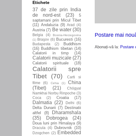
Etichete
37 de zile prin India
de nord-est
(23)
5
saptamani prin Micul Tibet
(11)
Andaluzia
(9)
Arad
(4)
Be water
(30)
Austria
(7)
Postare mai nou
Belgia
(4)
Bosnia-Herzegovina
Bucuresti
(16)
Braşov
(6)
(1)
Buddhism
Budapesta
(2)
Abonați-vă la:
Postare 
(16)
Buddhism tibetan
(14)
Calatorii in timp
(14)
Calatorii muzicale
(27)
Calatorii spirituale
(18)
Calatorii spre
Tibet
(70)
Carti si
China
filme
(6)
Cehia
(1)
(Tibet)
(21)
Chögyal
Namkhai Norbu Rinpoche
(3)
Croatia
(17)
Coca
(2)
Dalmatia
(22)
Delhi
(6)
Delta Dunarii
(7)
Destinatii
Dharamshala
altfel
(8)
(35)
Dobrogea
(24)
Doua luni prin Himalaya
(9)
Dubrovnik
(10)
Dracula
(4)
Embedded
Dzogchen
(2)