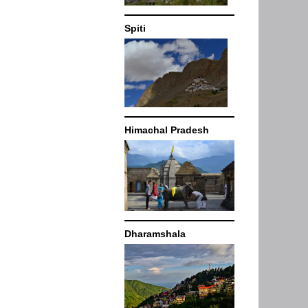
Spiti
Himachal Pradesh
Dharamshala