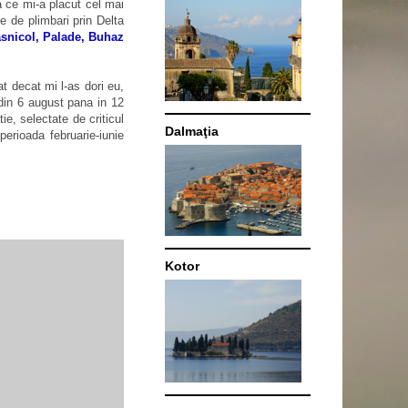
a ce mi-a placut cel mai
le de plimbari prin Delta
asnicol, Palade, Buhaz
t decat mi l-as dori eu,
din 6 august pana in 12
ie, selectate de criticul
Dalmaţia
perioada februarie-iunie
Kotor