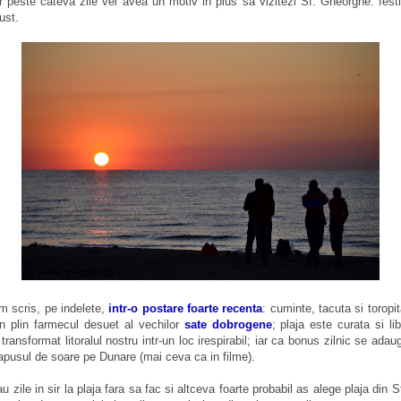
r peste cateva zile vei avea un motiv in plus sa vizitezi Sf. Gheorghe: fest
ust.
 scris, pe indelete,
intr-o postare foarte recenta
: cuminte, tacuta si torop
n plin farmecul desuet al vechilor
sate dobrogene
; plaja este curata si li
ransformat litoralul nostru intr-un loc irespirabil; iar ca bonus zilnic se adau
 apusul de soare pe Dunare (mai ceva ca in filme).
 zile in sir la plaja fara sa fac si altceva foarte probabil as alege plaja din 