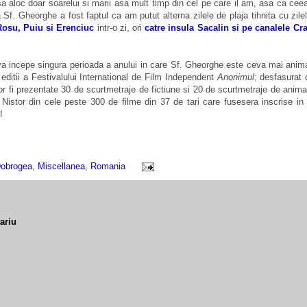
 aloc doar soarelui si marii asa mult timp din cel pe care il am, asa ca cee
a Sf. Gheorghe a fost faptul ca am putut alterna zilele de plaja tihnita cu zile
Rosu, Puiu si Erenciuc
intr-o zi, ori
catre insula Sacalin si pe canalele Cr
 va incepe singura perioada a anului in care Sf. Gheorghe este ceva mai anima
 editii a Festivalului International de Film Independent
Anonimul
; desfasurat 
r fi pre­zen­tate 30 de scurtmetraje de fictiune si 20 de scurtmetraje de animat
 Nistor din cele peste 300 de filme din 37 de tari care fusesera inscri­se in 
!
obrogea
,
Miscellanea
,
Romania
ariu