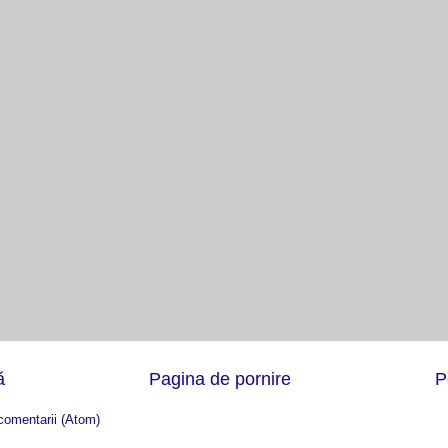
ă
Pagina de pornire
P
comentarii (Atom)