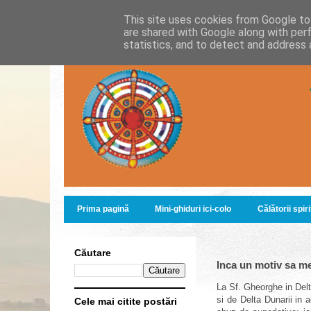
This site uses cookies from Google to 
are shared with Google along with per
statistics, and to detect and address 
Prima pagină
Mini-ghiduri ici-colo
Călătorii spir
Căutare
Inca un motiv sa me
La Sf. Gheorghe in Delt
si de Delta Dunarii in 
Cele mai citite postări