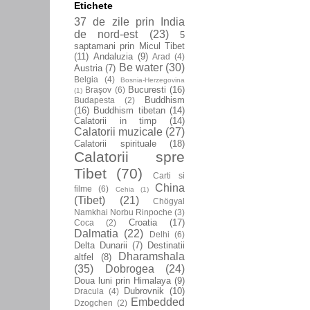
Etichete
37 de zile prin India
de nord-est
(23)
5
saptamani prin Micul Tibet
(11)
Andaluzia
(9)
Arad
(4)
Be water
(30)
Austria
(7)
Belgia
(4)
Bosnia-Herzegovina
Bucuresti
(16)
Braşov
(6)
(1)
Buddhism
Budapesta
(2)
(16)
Buddhism tibetan
(14)
Calatorii in timp
(14)
Calatorii muzicale
(27)
Calatorii spirituale
(18)
Calatorii spre
Tibet
(70)
Carti si
China
filme
(6)
Cehia
(1)
(Tibet)
(21)
Chögyal
Namkhai Norbu Rinpoche
(3)
Croatia
(17)
Coca
(2)
Dalmatia
(22)
Delhi
(6)
Delta Dunarii
(7)
Destinatii
Dharamshala
altfel
(8)
(35)
Dobrogea
(24)
Doua luni prin Himalaya
(9)
Dubrovnik
(10)
Dracula
(4)
Embedded
Dzogchen
(2)