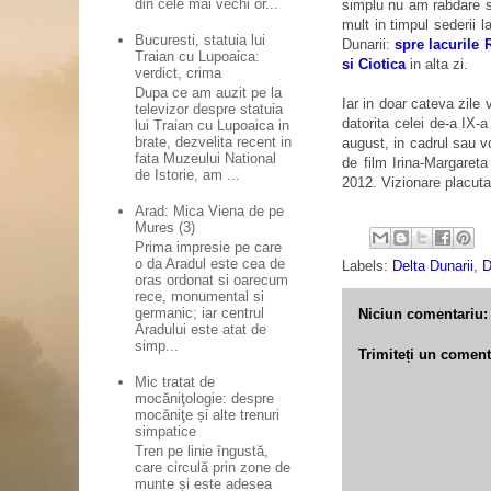
din cele mai vechi or...
simplu nu am rabdare sa
mult in timpul sederii l
Bucuresti, statuia lui
Dunarii:
spre lacurile 
Traian cu Lupoaica:
si Ciotica
in alta zi.
verdict, crima
Dupa ce am auzit pe la
Iar in doar cateva zile
televizor despre statuia
datorita celei de-a IX-a
lui Traian cu Lupoaica in
brate, dezvelita recent in
august, in cadrul sau vo
fata Muzeului National
de film Irina-Margareta
de Istorie, am ...
2012. Vizionare placuta
Arad: Mica Viena de pe
Mures (3)
Prima impresie pe care
o da Aradul este cea de
Labels:
Delta Dunarii
,
D
oras ordonat si oarecum
rece, monumental si
germanic; iar centrul
Niciun comentariu:
Aradului este atat de
simp...
Trimiteți un coment
Mic tratat de
mocăniţologie: despre
mocăniţe și alte trenuri
simpatice
Tren pe linie îngustă,
care circulă prin zone de
munte și este adesea