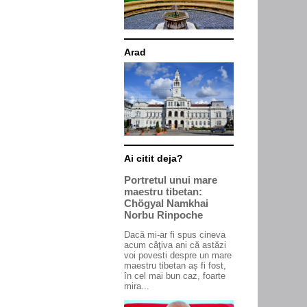
Arad
Ai citit deja?
Portretul unui mare
maestru tibetan:
Chögyal Namkhai
Norbu Rinpoche
Dacă mi-ar fi spus cineva
acum câţiva ani că astăzi
voi povesti despre un mare
maestru tibetan aș fi fost,
în cel mai bun caz, foarte
mira...