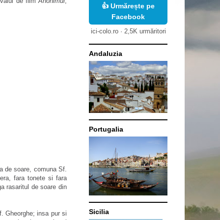
ivalul de film
Anonimul
,
👍 Urmărește pe
Facebook
ici-colo.ro · 2,5K urmăritori
Andaluzia
Portugalia
ita de soare, comuna Sf.
bera, fara tonete si fara
ga rasaritul de soare din
Sicilia
Sf. Gheorghe; insa pur si