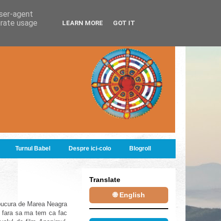
user-agent
erate usage
LEARN MORE
GOT IT
Turnul Babel
Despre ici-colo
Blogroll
Translate
🌐 English
i bucura de Marea Neagra
ta fara sa ma tem ca fac