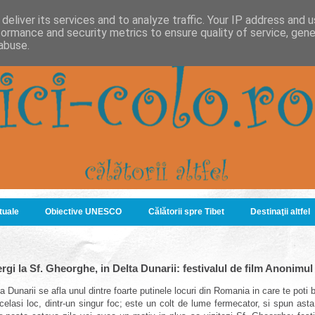
deliver its services and to analyze traffic. Your IP address and 
formance and security metrics to ensure quality of service, gen
abuse.
ituale
Obiective UNESCO
Călătorii spre Tibet
Destinaţii altfel
rgi la Sf. Gheorghe, in Delta Dunarii: festivalul de film Anonimul
a Dunarii se afla unul dintre foarte putinele locuri din Romania in care te pot
acelasi loc, dintr-un singur foc; este un colt de lume fermecator, si spun as