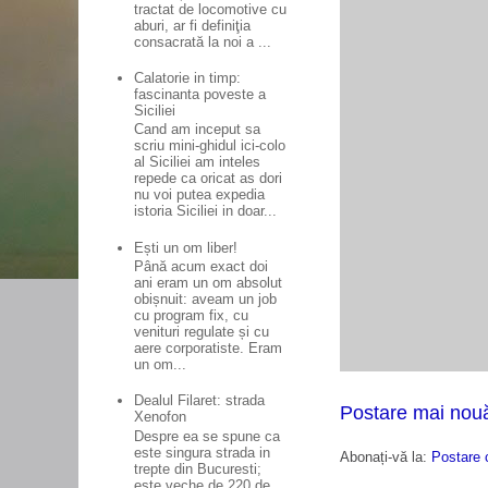
tractat de locomotive cu
aburi, ar fi definiţia
consacrată la noi a ...
Calatorie in timp:
fascinanta poveste a
Siciliei
Cand am inceput sa
scriu mini-ghidul ici-colo
al Siciliei am inteles
repede ca oricat as dori
nu voi putea expedia
istoria Siciliei in doar...
Ești un om liber!
Până acum exact doi
ani eram un om absolut
obișnuit: aveam un job
cu program fix, cu
venituri regulate și cu
aere corporatiste. Eram
un om...
Dealul Filaret: strada
Postare mai nou
Xenofon
Despre ea se spune ca
este singura strada in
Abonați-vă la:
Postare 
trepte din Bucuresti;
este veche de 220 de