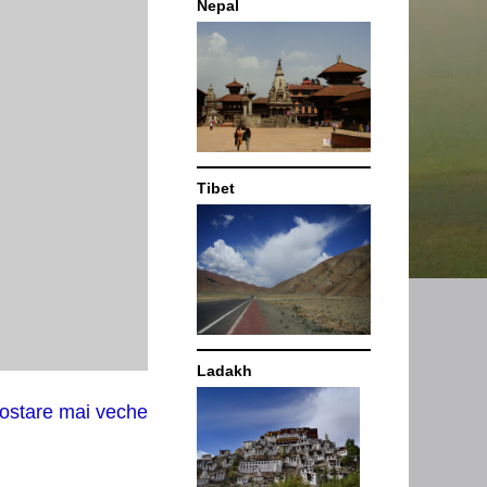
Nepal
Tibet
Ladakh
ostare mai veche