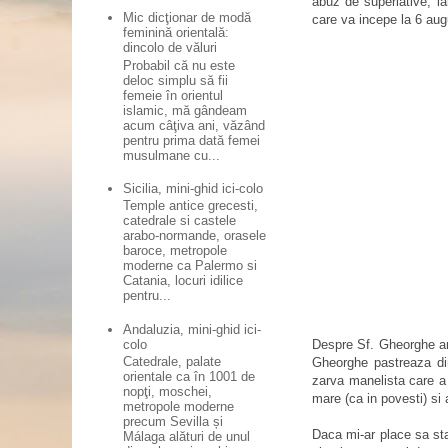
abuz de superlative; ia
Mic dicţionar de modă
care va incepe la 6 aug
feminină orientală:
dincolo de văluri
Probabil că nu este
deloc simplu să fii
femeie în orientul
islamic, mă gândeam
acum câţiva ani, văzând
pentru prima dată femei
musulmane cu...
Sicilia, mini-ghid ici-colo
Temple antice grecesti,
catedrale si castele
arabo-normande, orasele
baroce, metropole
moderne ca Palermo si
Catania, locuri idilice
pentru...
Andaluzia, mini-ghid ici-
colo
Despre Sf. Gheorghe am
Catedrale, palate
Gheorghe pastreaza di
orientale ca în 1001 de
zarva manelista care a t
nopţi, moschei,
mare (ca in povesti) si
metropole moderne
precum Sevilla și
Daca mi-ar place sa stau
Málaga alături de unul