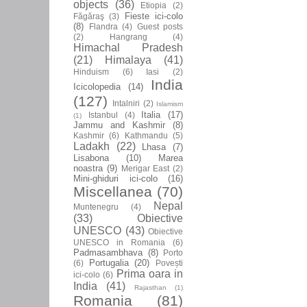
objects
(36)
Etiopia
(2)
Fieste ici-colo
Făgăraş
(3)
(8)
Flandra
(4)
Guest posts
(2)
Hangrang
(4)
Himachal Pradesh
(21)
Himalaya
(41)
Hinduism
(6)
Iasi
(2)
India
Icicolopedia
(14)
(127)
Intalniri
(2)
Islamism
Italia
(17)
Istanbul
(4)
(1)
Jammu and Kashmir
(8)
Kashmir
(6)
Kathmandu
(5)
Ladakh
(22)
Lhasa
(7)
Lisabona
(10)
Marea
noastra
(9)
Merigar East
(2)
Mini-ghiduri ici-colo
(16)
Miscellanea
(70)
Nepal
Muntenegru
(4)
(33)
Obiective
UNESCO
(43)
Obiective
UNESCO in Romania
(6)
Padmasambhava
(8)
Porto
Portugalia
(20)
(6)
Povești
Prima oara in
ici-colo
(6)
India
(41)
Rajasthan
(1)
Romania
(81)