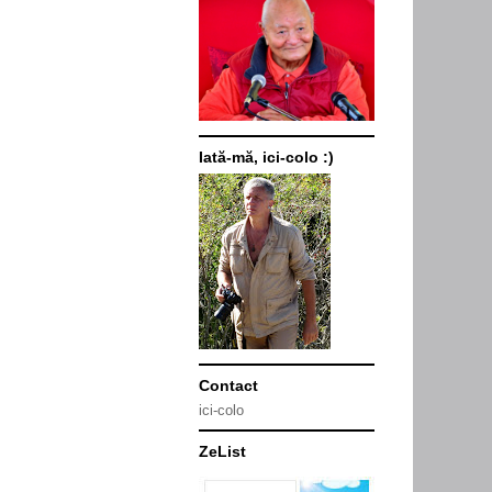
Iată-mă, ici-colo :)
Contact
ici-colo
ZeList