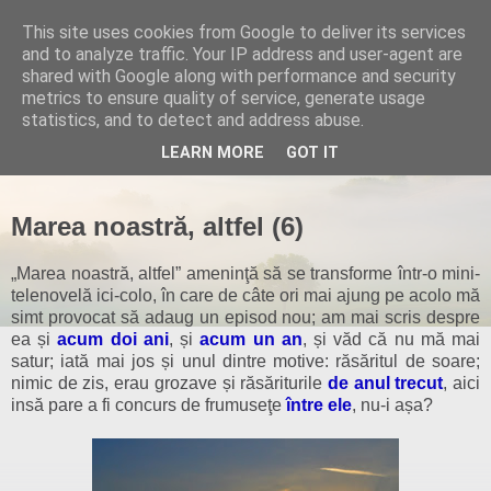
This site uses cookies from Google to deliver its services
and to analyze traffic. Your IP address and user-agent are
shared with Google along with performance and security
metrics to ensure quality of service, generate usage
statistics, and to detect and address abuse.
▼
LEARN MORE
GOT IT
Marea noastră, altfel (6)
„Marea noastră, altfel” ameninţă să se transforme într-o mini-
telenovelă ici-colo, în care de câte ori mai ajung pe acolo mă
simt provocat să adaug un episod nou; am mai scris despre
ea și
acum doi ani
, și
acum un an
, și văd că nu mă mai
satur; iată mai jos și unul dintre motive: răsăritul de soare;
nimic de zis, erau grozave și răsăriturile
de anul trecut
, aici
insă pare a fi concurs de frumuseţe
între ele
, nu-i așa?