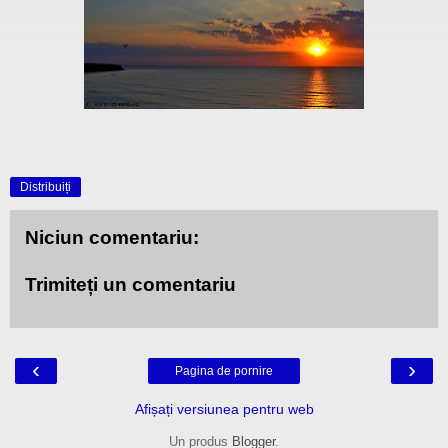
Distribuiți
Niciun comentariu:
Trimiteți un comentariu
‹
›
Pagina de pornire
Afișați versiunea pentru web
Un produs
Blogger
.