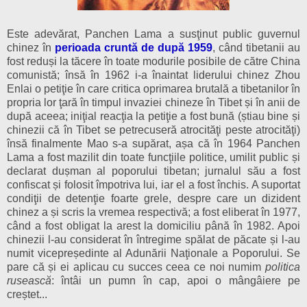
Este adevărat, Panchen Lama a susţinut public guvernul
chinez în
perioada cruntă de după 1959
, când tibetanii au
fost reduși la tăcere în toate modurile posibile de către China
comunistă; însă în 1962 i-a înaintat liderului chinez Zhou
Enlai o petiţie în care critica oprimarea brutală a tibetanilor în
propria lor ţară în timpul invaziei chineze în Tibet și în anii de
după aceea; iniţial reacţia la petiţie a fost bună (știau bine și
chinezii că în Tibet se petrecuseră atrocităţi peste atrocităţi)
însă finalmente Mao s-a supărat, așa că în 1964 Panchen
Lama a fost mazilit din toate funcţiile politice, umilit public și
declarat dușman al poporului tibetan; jurnalul său a fost
confiscat și folosit împotriva lui, iar el a fost închis. A suportat
condiţii de detenţie foarte grele, despre care un dizident
chinez a și scris la vremea respectivă; a fost eliberat în 1977,
când a fost obligat la arest la domiciliu până în 1982. Apoi
chinezii l-au considerat în întregime spălat de păcate și l-au
numit vicepreședinte al Adunării Naţionale a Poporului. Se
pare că și ei aplicau cu succes ceea ce noi numim
politica
rusească
: întâi un pumn în cap, apoi o mângâiere pe
creștet...