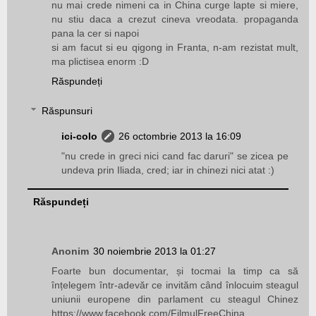
nu mai crede nimeni ca in China curge lapte si miere,
nu stiu daca a crezut cineva vreodata. propaganda
pana la cer si napoi
si am facut si eu qigong in Franta, n-am rezistat mult,
ma plictisea enorm :D
Răspundeți
Răspunsuri
ici-colo
26 octombrie 2013 la 16:09
"nu crede in greci nici cand fac daruri" se zicea pe
undeva prin Iliada, cred; iar in chinezi nici atat :)
Răspundeți
Anonim
30 noiembrie 2013 la 01:27
Foarte bun documentar, și tocmai la timp ca să
înțelegem într-adevăr ce invităm când înlocuim steagul
uniunii europene din parlament cu steagul Chinez
https://www.facebook.com/FilmulFreeChina