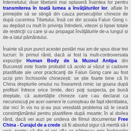
Internetului; doar tibetanii mai optaseră înaintea lor pentru
transmiterea în toată lumea a învăţăturilor lor
, aflate în
primejdie să se stingă din cauza persecuţiilor chineze de
după cucerirea Tibetului, însă cei din școala Falun Gong i-
au depășit cu mult în privinţa întinderii, vitezei și lipsei totale
de restricţii cu care și-au propagat învăţăturile de-a lungul și
de-a latul pământului.
Înainte să pun punct acestei postări mai am de spus doar trei
lucruri: în primul rând, dacă ai fost la mult-controversata
expoziţie
Human Body de la Muzeul Antipa
din
Bucure
ști
este foarte probabil că acolo ai văzut și cadavre
plastifiate ale unor practicanţi de Falun Gong care au fost
uciși prin închisorile chinezești: se știe foarte bine că în
China drepturile omului nu înseamnă nimic iar goana după
profituri întrece orice limite, deci poţi suspecta, pe bună
dreptate, că autorităţile chineze care i-au declarat ca
necunoscuţi
pe acei oameni
le cunoșteau de fapt identitatea,
dar nici
în
vis nu și-au pus vreodată problema să le ceară
consimţământul pentru plastifiere după moarte; în al doilea
rând, dacă vei auzi pe undeva de filmul documentar
Free
China - Curajul de a crede
s
ă fii absolut sigur că merită să-l
vezi, pentru că din el vei afla ce pătimeau prin închisorile