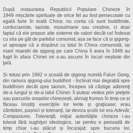
După instaurarea Republicii Populare Chineze
în
1949
mișcările spirituale de orice fel au fost persecutate cu
egală furie în toată China: nu conta că sunt buddhiste,
confucianiste, taoiste, musulmane sau creștine, ci doar
faptul că ele propun alte sisteme de valori decât cel îndesat
cu sila pe g
â
t de partidul comunist; așa se face că
și
qigong-
ul aproape că a dispărut cu totul în China comunistă, iar
marii maeștri de qigong pe care China îi avea în 1949 au
fugit în afara Chinei ori s-au ascuns în locuri neștiute din
ţară.
Și totuși prin 1992 o școală de qigong numită Falun Gong,
din ramura qigong-ului buddhist - înclinat mai degrabă spre
buddhism decât spre taoism, începea să câștige aderenţi
de-a lungul și de-a latul Chinei: îi puteai vedea prin pieţele
sau parcurile orașelor chinezești, aliniaţi frumos în timp ce-și
făceau liniștiţi exerciţiile lor lente și graţioase; erau
zâmbitori, pașnici și toleranţi, iar deviza școlii lor era
Adevăr,
Compasiune, Toleranţă
; ini
ţial
autorităţile chineze i-au
tolerat fără sughiţuri ideologice, iar pentru o perioadă de
timp chiar i-au plăcut și încurajat: spre bucuria lor,