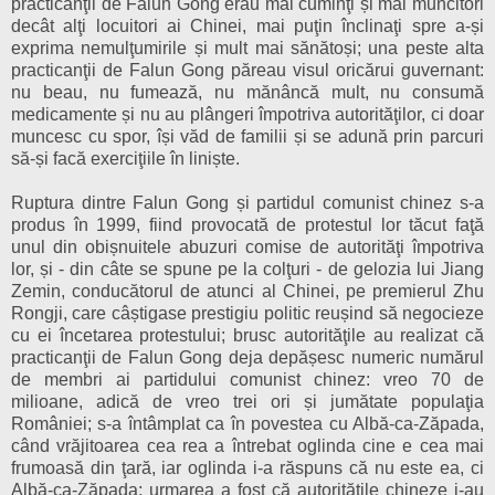
practicanţii de Falun Gong erau mai cuminţi și mai muncitori
decât alţi locuitori ai Chinei, mai puţin înclinaţi spre a-și
exprima nemulţumirile și mult mai sănătoși; una peste alta
practicanţii de Falun Gong păreau visul oricărui guvernant:
nu beau, nu fumează, nu mănâncă mult, nu consumă
medicamente și nu au plângeri împotriva autorităţilor, ci doar
muncesc cu spor, își văd de familii și se adună prin parcuri
să-și facă exerciţiile în liniște.
Ruptura dintre Falun Gong și partidul comunist chinez s-a
produs în 1999, fiind provocată de protestul lor tăcut faţă
unul din obișnuitele abuzuri comise de autorităţi împotriva
lor, și - din câte se spune pe la colţuri - de gelozia lui Jiang
Zemin, conducătorul de atunci al Chinei, pe premierul Zhu
Rongji, care câștigase prestigiu politic reușind să negocieze
cu ei încetarea protestului; brusc autorităţile au realizat că
practicanţii de Falun Gong deja depășesc numeric numărul
de membri ai partidului comunist chinez: vreo 70 de
milioane, adică de vreo trei ori și jumătate populaţia
României; s-a întâmplat ca în povestea cu Albă-ca-Zăpada,
când vrăjitoarea cea rea a întrebat oglinda cine e cea mai
frumoasă din ţară, iar oglinda i-a răspuns că nu este ea, ci
Albă-ca-Zăpada; urmarea a fost că autorităţile chineze i-au