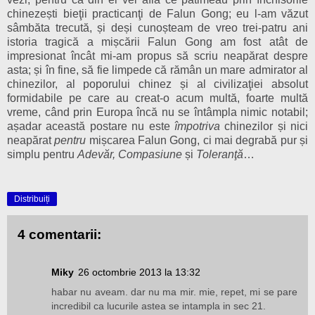
chinezești bieţii practicanţi de Falun Gong; eu l-am văzut
sâmbăta trecută, și deși cunoșteam de vreo trei-patru ani
istoria tragică a mișcării Falun Gong am fost atât de
impresionat încât mi-am propus să scriu neapărat despre
asta; și în fine, să fie limpede că rămân un mare admirator al
chinezilor, al poporului chinez și al civilizaţiei absolut
formidabile pe care au creat-o acum multă, foarte multă
vreme, când prin Europa încă nu se întâmpla nimic notabil;
așadar această postare nu este
împotriva
chinezilor și nici
neapărat
pentru
mișcarea Falun Gong, ci mai degrabă pur și
simplu pentru
Adevăr, Compasiune
și
Toleranţă
…
Distribuiți
4 comentarii:
Miky
26 octombrie 2013 la 13:32
habar nu aveam. dar nu ma mir. mie, repet, mi se pare
incredibil ca lucurile astea se intampla in sec 21.