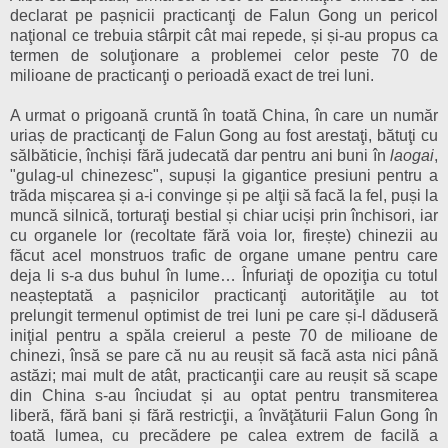
declarat pe pașnicii practicanţi de Falun Gong un pericol
naţional ce trebuia stârpit cât mai repede, și și-au propus ca
termen de soluţionare a problemei celor peste 70 de
milioane de practicanţi o perioadă exact de trei luni.
A urmat o prigoană cruntă în toată China, în care un număr
uriaș de practicanţi de Falun Gong au fost arestaţi, bătuţi cu
sălbăticie, închiși fără judecată dar pentru ani buni în
laogai
,
"gulag-ul chinezesc", supuși la gigantice presiuni pentru a
trăda mișcarea și a-i convinge și pe alţii să facă la fel, puși la
muncă silnică, torturaţi bestial și chiar uciși prin închisori, iar
cu organele lor (recoltate fără voia lor, firește) chinezii au
făcut acel monstruos trafic de organe umane pentru care
deja li s-a dus buhul în lume… Înfuriaţi de opoziţia cu totul
neașteptată a pașnicilor practicanţi autorităţile au tot
prelungit termenul optimist de trei luni pe care și-l dăduseră
iniţial pentru a spăla creierul a peste 70 de milioane de
chinezi, însă se pare că nu au reușit să facă asta nici până
astăzi; mai mult de atât, practicanţii care au reușit să scape
din China s-au înciudat și au optat pentru transmiterea
liberă, fără bani și fără restricţii, a învăţăturii Falun Gong în
toată lumea, cu precădere pe calea extrem de facilă a