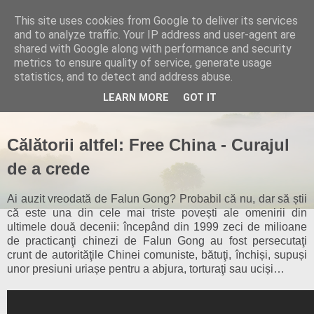
This site uses cookies from Google to deliver its services
and to analyze traffic. Your IP address and user-agent are
shared with Google along with performance and security
metrics to ensure quality of service, generate usage
statistics, and to detect and address abuse.
▼
LEARN MORE
GOT IT
Călătorii altfel: Free China - Curajul
de a crede
Ai auzit vreodată de Falun Gong? Probabil că nu, dar să știi
că este una din cele mai triste povești ale omenirii din
ultimele două decenii: începând din 1999 zeci de milioane
de practicanţi chinezi de Falun Gong au fost persecutaţi
crunt de autorităţile Chinei comuniste, bătuţi, închiși, supuși
unor presiuni uriașe pentru a abjura, torturaţi sau uciși…