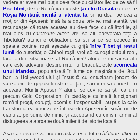
vedere ar avea mai pu
ţi
n de-a face cu călătoriile: de ce să fii
Pro Tibet
, de ce România nu este
ţara lui Dracula
ori de ce
Roșia Montană merită și atenţia ta
, și nu doar pe cea a
mo
ţilor
din Apuseni; însă la a doua privire, mai atentă, vei
recunoaște că toate acestea au de-a face cu călătoriile, și
mai ales cu
călătoriile altfel
: vrei să afli adevărata faţă a
Tibetului? atunci e obligatoriu să știi și ce se petrece în
spatele cortinei roșii așezate cu grijă
între Tibet și restul
lumii
de autorităţile Chinei roșii; vrei să cunoști chipul real,
fără farduri kitschoase, al României? atunci e musai să afli
care este adevărul despre mitul lui Dracula: este
scorneala
unui irlandez
, popularizată în lume de mașinăria de făcut
bani a Hollywood-ului și însușită cu entuziasm jenant de
vânzătorii de gogoși turistice ai ţării; sau vrei să cunoști cu
adevărat Munţii Apuseni? atunci se cuvine să știi că unii
precum Gold Corporation, în cârdășie cu înalţi funcţionari
români proști, corupţi, lacomi și iresponsabili, au pus la cale
transformarea unor zone întinse din Apuseni în smârcuri de
cianură, pe sume de nimic și acceptând cu cinism criminal
distrugerea a aproape două milenii de istorie locală.
Așa că ceea ce vă propun astăzi este tot o
călătorie altfel
: o
călătorie prin China roșie adevărată, în care nu curge lapte