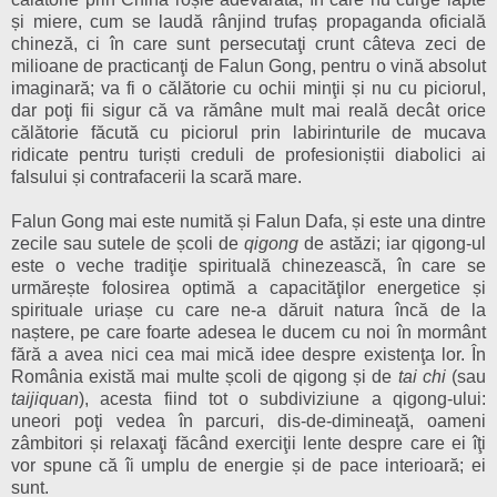
și miere, cum se laudă rânjind trufaș propaganda oficială
chineză, ci în care sunt persecutaţi crunt câteva zeci de
milioane de practicanţi de Falun Gong, pentru o vină absolut
imaginară; va fi o călătorie cu ochii minţii și nu cu piciorul,
dar poţi fii sigur că va rămâne mult mai reală decât orice
călătorie făcută cu piciorul prin labirinturile de mucava
ridicate pentru turiști creduli de profesioniștii diabolici ai
falsului și contrafacerii la scară mare.
Falun Gong mai este numită și Falun Dafa, și este una dintre
zecile sau sutele de școli de
qigong
de astăzi; iar qigong-ul
este o veche tradiţie spirituală chinezească, în care se
urmărește folosirea optimă a capacităţilor energetice și
spirituale uriașe cu care ne-a dăruit natura încă de la
naștere, pe care foarte adesea le ducem cu noi în mormânt
fără a avea nici cea mai mică idee despre existenţa lor. În
România există mai multe școli de qigong și de
tai chi
(sau
taijiquan
), acesta fiind tot o subdiviziune a qigong-ului:
uneori poţi vedea în parcuri, dis-de-dimineaţă, oameni
zâmbitori și relaxaţi făcând exerciţii lente despre care ei îţi
vor spune că îi umplu de energie și de pace interioară; ei
sunt.