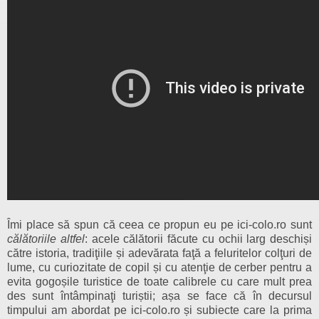
Îmi place să spun că ceea ce propun eu pe ici-colo.ro sunt
călătoriile altfel
: acele călătorii făcute cu ochii larg deschiși
către istoria, tradiţiile și adevărata faţă a feluritelor colţuri de
lume, cu curiozitate de copil și cu atenţie de cerber pentru a
evita gogoșile turistice de toate calibrele cu care mult prea
des sunt întâmpinaţi turiștii; așa se face că în decursul
timpului am abordat pe ici-colo.ro și subiecte care la prima