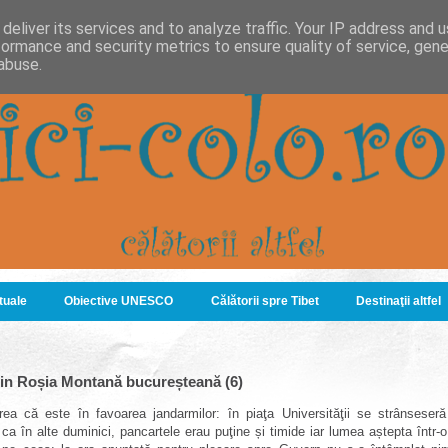
deliver its services and to analyze traffic. Your IP address and 
formance and security metrics to ensure quality of service, gen
abuse.
ituale
Obiective UNESCO
Călătorii spre Tibet
Destinaţii altfel
rin Roșia Montană bucureșteană (6)
ea că este în favoarea jandarmilor: în piaţa Universităţii se strânseser
 ca în alte duminici, pancartele erau puţine și timide iar lumea aștepta într-o