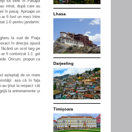
nţii să intre în Pasajul
 au intrat, după care au
rii în pasaj. Aproape un
Lhasa
 ar fi fost un meci între
ătat 1-0 pentru jandarmi:
gheru la sud de Piaţa
 exact în direcţia opusă
, făcând un ocol larg pe
ar fi contorizat 1-1: gol
crede. Oricum, propun ca
Darjeeling
ost așteptaţi de un mare
sităţii: așa că în faţa
-au ţinut la respect cât
grijă la antrenamente și
Timișoara