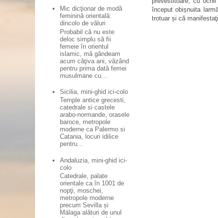
prevestitoare, cu ochi
Mic dicţionar de modă
început obișnuita larm
feminină orientală:
trotuar și că manifestaţi
dincolo de văluri
Probabil că nu este
deloc simplu să fii
femeie în orientul
islamic, mă gândeam
acum câţiva ani, văzând
pentru prima dată femei
musulmane cu...
Sicilia, mini-ghid ici-colo
Temple antice grecesti,
catedrale si castele
arabo-normande, orasele
baroce, metropole
moderne ca Palermo si
Catania, locuri idilice
pentru...
Andaluzia, mini-ghid ici-
colo
Catedrale, palate
orientale ca în 1001 de
nopţi, moschei,
metropole moderne
precum Sevilla și
Málaga alături de unul