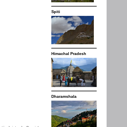
Spiti
Himachal Pradesh
Dharamshala