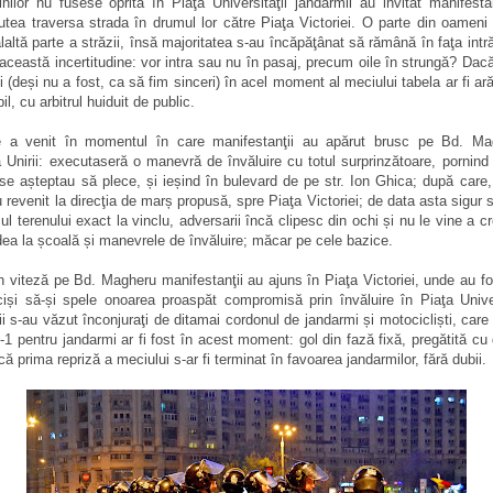
inilor nu fusese oprită în Piaţa Universităţii jandarmii au invitat manifesta
putea traversa strada în drumul lor către Piaţa Victoriei. O parte din oameni
laltă parte a străzii, însă majoritatea s-au încăpăţânat să rămână în faţa intră
 această incertitudine: vor intra sau nu în pasaj, precum oile în strungă? Dacă
 (deși nu a fost, ca să fim sinceri) în acel moment al meciului tabela ar fi ar
il, cu arbitrul huiduit de public.
re a venit în momentul în care manifestanţii au apărut brusc pe Bd. Ma
ţa Unirii: executaseră o manevră de învăluire cu totul surprinzătoare, pornind
 se așteptau să plece, și ieșind în bulevard de pe str. Ion Ghica; după care
 revenit la direcţia de marș propusă, spre Piaţa Victoriei; de data asta sigur s-
cul terenului exact la vinclu, adversarii încă clipesc din ochi și nu le vine a 
edea la școală și manevrele de învăluire; măcar pe cele bazice.
 viteză pe Bd. Magheru manifestanţii au ajuns în Piaţa Victoriei, unde au f
și să-și spele onoarea proaspăt compromisă prin învăluire în Piaţa Univer
i s-au văzut înconjuraţi de ditamai cordonul de jandarmi și motocicliști, care i
2-1 pentru jandarmi ar fi fost în acest moment: gol din fază fixă, pregătită cu 
ă prima repriză a meciului s-ar fi terminat în favoarea jandarmilor, fără dubii.