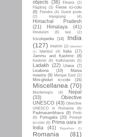
objects
(36)
Etiopia
(2)
Fieste ici-colo
Făgăraş
(3)
(8)
Flandra
(4)
Guest posts
(2)
Hangrang
(4)
Himachal Pradesh
(21)
Himalaya
(41)
Hinduism
(6)
Iasi
(2)
India
Icicolopedia
(14)
(127)
Intalniri
(2)
Islamism
Italia
(17)
Istanbul
(4)
(1)
Jammu and Kashmir
(8)
Kashmir
(6)
Kathmandu
(5)
Ladakh
(22)
Lhasa
(7)
Lisabona
(10)
Marea
noastra
(9)
Merigar East
(2)
Mini-ghiduri ici-colo
(16)
Miscellanea
(70)
Nepal
Muntenegru
(4)
(33)
Obiective
UNESCO
(43)
Obiective
UNESCO in Romania
(6)
Padmasambhava
(8)
Porto
Portugalia
(20)
(6)
Povești
Prima oara in
ici-colo
(6)
India
(41)
Rajasthan
(1)
Romania
(81)