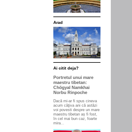
Arad
Ai citit deja?
Portretul unui mare
maestru tibetan:
Chögyal Namkhai
Norbu Rinpoche
Dacă mi-ar fi spus cineva
acum câţiva ani că astăzi
voi povesti despre un mare
maestru tibetan aș fi fost,
în cel mai bun caz, foarte
mira...