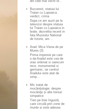
din cele mai vechi or...
Bucuresti, statuia lui
Traian cu Lupoaica:
verdict, crima
Dupa ce am auzit pe la
televizor despre statuia
lui Traian cu Lupoaica in
brate, dezvelita recent in
fata Muzeului National
de Istorie, am ...
Arad: Mica Viena de pe
Mures (3)
Prima impresie pe care
o da Aradul este cea de
oras ordonat si oarecum
rece, monumental si
germanic; iar centrul
Aradului este atat de
simp...
Mic tratat de
mocăniţologie: despre
mocăniţe și alte trenuri
simpatice
Tren pe linie îngustă,
care circulă prin zone de
munte și este adesea