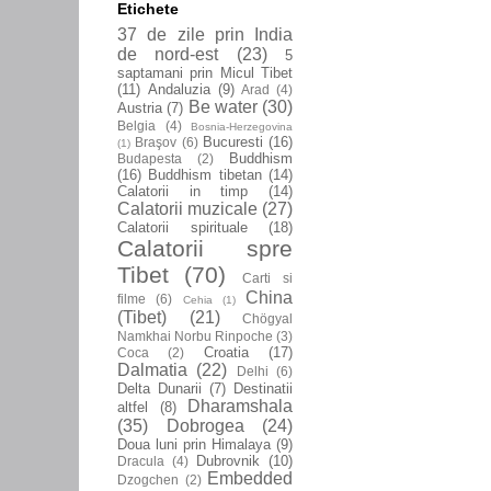
Etichete
37 de zile prin India
de nord-est
(23)
5
saptamani prin Micul Tibet
(11)
Andaluzia
(9)
Arad
(4)
Be water
(30)
Austria
(7)
Belgia
(4)
Bosnia-Herzegovina
Bucuresti
(16)
Braşov
(6)
(1)
Buddhism
Budapesta
(2)
(16)
Buddhism tibetan
(14)
Calatorii in timp
(14)
Calatorii muzicale
(27)
Calatorii spirituale
(18)
Calatorii spre
Tibet
(70)
Carti si
China
filme
(6)
Cehia
(1)
(Tibet)
(21)
Chögyal
Namkhai Norbu Rinpoche
(3)
Croatia
(17)
Coca
(2)
Dalmatia
(22)
Delhi
(6)
Delta Dunarii
(7)
Destinatii
Dharamshala
altfel
(8)
(35)
Dobrogea
(24)
Doua luni prin Himalaya
(9)
Dubrovnik
(10)
Dracula
(4)
Embedded
Dzogchen
(2)