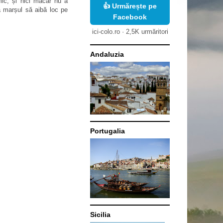
mic, și nici măcar nu a
👍 Urmărește pe
a marșul să aibă loc pe
Facebook
ici-colo.ro · 2,5K urmăritori
Andaluzia
Portugalia
Sicilia