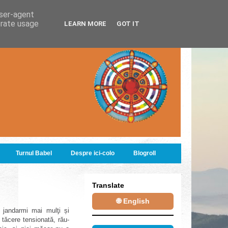
user-agent
erate usage
LEARN MORE
GOT IT
Turnul Babel
Despre ici-colo
Blogroll
Translate
🌐 English
ă jandarmi mai mulţi și
 tăcere tensionată, rău-