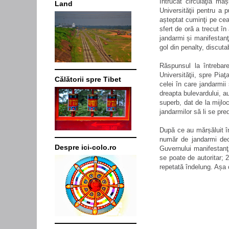
Întrucât circulaţia maș
Land
Universităţii pentru a 
așteptat cuminţi pe cea
sfert de oră a trecut în
jandarmi și manifestanţi
gol din penalty, discutab
Răspunsul la întreba
Universităţii, spre Pia
Călătorii spre Tibet
celei în care jandarmii
dreapta bulevardului, au
superb, dat de la mijlo
jandarmilor să li se pr
După ce au mărșăluit în
număr de jandarmi deci
Despre ici-colo.ro
Guvernului manifestanţi
se poate de autoritar; 
repetată îndelung. Așa c