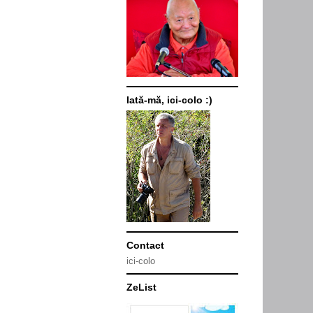
Iată-mă, ici-colo :)
Contact
ici-colo
ZeList