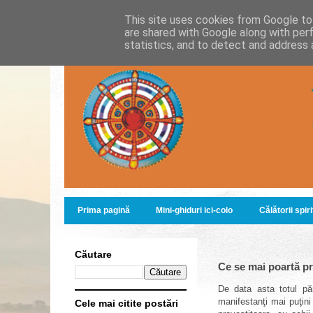
This site uses cookies from Google to 
are shared with Google along with per
statistics, and to detect and address 
Prima pagină
Mini-ghiduri ici-colo
Călătorii spir
Căutare
Ce se mai poartă p
De data asta totul păr
manifestanţi mai puţini
Cele mai citite postări