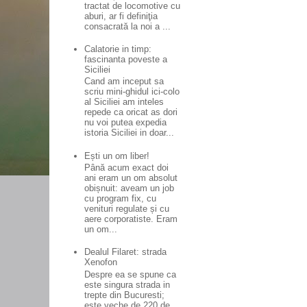
tractat de locomotive cu
aburi, ar fi definiţia
consacrată la noi a ...
Calatorie in timp:
fascinanta poveste a
Siciliei
Cand am inceput sa
scriu mini-ghidul ici-colo
al Siciliei am inteles
repede ca oricat as dori
nu voi putea expedia
istoria Siciliei in doar...
Ești un om liber!
Până acum exact doi
ani eram un om absolut
obișnuit: aveam un job
cu program fix, cu
venituri regulate și cu
aere corporatiste. Eram
un om...
Dealul Filaret: strada
Xenofon
Despre ea se spune ca
este singura strada in
trepte din Bucuresti;
este veche de 220 de