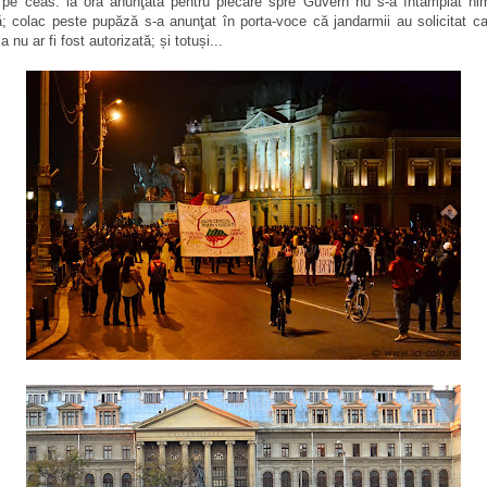
i pe ceas: la ora anunţată pentru plecare spre Guvern nu s-a întâmplat ni
ă; colac peste pupăză s-a anunţat în porta-voce că jandarmii au solicitat c
a nu ar fi fost autorizată; și totuși...