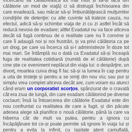
încercând să călătorească tot mai mult și să-și facă din
călătorie un mod de viaţă) ci să distrugă închisoarea din
care evadează, sau măcar să-și îmbunătăţească mulţumitor
condiţiile de detenţie: cu alte cuvinte să trateze cauza, nu
efectul, adică să-și schimbe viaţa de zi cu zi astfel încât să
reducă nevoia de evadare; altfel Evadatul nu va face altceva
decât să fugă continuu de o realitate care nu îi convine și
care îi adaugă noi și noi frustrări, și va privi călătoria ca pe
un drog, pe care va încerca să și-l administreze în doze tot
mai mari. Se întâmplă nu o dată ca Evadatul să-și înceapă
fuga de realitatea cotidiană (numită de el călătorie) după
cine știe ce eveniment neplăcut din viaţa lui: o despărţire, un
divorţ, moartea cuiva drag îl fac să-și ia lumea în cap pentru
a uita de tristeţe și pentru a se simţi din nou viu; sau pur și
simplu vrea complet altceva decât are, cum voiam eu atunci
când eram
un corporatist scorţos
, spânzurat de o cravată
cât era ziua de lungă, din care evadam călătorind pe diverse
coclauri; însă la întoarcerea din călătorie Evadatul este din
nou confruntat cu realitatea de care a fugit, și din păcate
adesea alege să planifice o nouă călătorie, până la care va
hiberna cât de mult va putea, pentru a ignora cu
încăpăţânare tot ce-și poate permite să ignore în viaţa lui și
pentru a evita la infinit, cu lașitate atent camuflată,