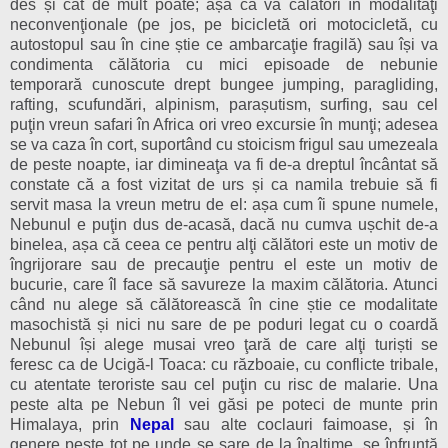
des și cât de mult poate; așa că va călători în modalităţi
neconvenţionale (pe jos, pe bicicletă ori motocicletă, cu
autostopul sau în cine știe ce ambarcaţie fragilă) sau își va
condimenta călătoria cu mici episoade de nebunie
temporară cunoscute drept bungee jumping, paragliding,
rafting, scufundări, alpinism, parașutism, surfing, sau cel
puţin vreun safari în Africa ori vreo excursie în munţi; adesea
se va caza în cort, suportând cu stoicism frigul sau umezeala
de peste noapte, iar dimineaţa va fi de-a dreptul încântat să
constate că a fost vizitat de urs și ca namila trebuie să fi
servit masa la vreun metru de el: așa cum îi spune numele,
Nebunul e puţin dus de-acasă, dacă nu cumva ușchit de-a
binelea, așa că ceea ce pentru alţi călători este un motiv de
îngrijorare sau de precauţie pentru el este un motiv de
bucurie, care îl face să savureze la maxim călătoria. Atunci
când nu alege să călătorească în cine știe ce modalitate
masochistă și nici nu sare de pe poduri legat cu o coardă
Nebunul își alege musai vreo ţară de care alţi turiști se
feresc ca de Ucigă-l Toaca: cu războaie, cu conflicte tribale,
cu atentate teroriste sau cel puţin cu risc de malarie. Una
peste alta pe Nebun îl vei găsi pe poteci de munte prin
Himalaya, prin
Nepal
sau alte coclauri faimoase, și în
genere peste tot pe unde se sare de la înalţime, se înfruntă