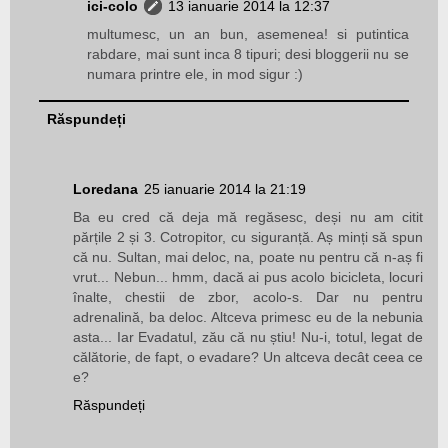
ici-colo
13 ianuarie 2014 la 12:37
multumesc, un an bun, asemenea! si putintica
rabdare, mai sunt inca 8 tipuri; desi bloggerii nu se
numara printre ele, in mod sigur :)
Răspundeți
Loredana
25 ianuarie 2014 la 21:19
Ba eu cred că deja mă regăsesc, deși nu am citit
părțile 2 și 3. Cotropitor, cu siguranță. Aș minți să spun
că nu. Sultan, mai deloc, na, poate nu pentru că n-aș fi
vrut... Nebun... hmm, dacă ai pus acolo bicicleta, locuri
înalte, chestii de zbor, acolo-s. Dar nu pentru
adrenalină, ba deloc. Altceva primesc eu de la nebunia
asta... Iar Evadatul, zău că nu știu! Nu-i, totul, legat de
călătorie, de fapt, o evadare? Un altceva decât ceea ce
e?
Răspundeți