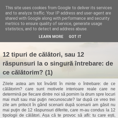
This site uses cookies from Google to deliver its services
and to analyze traffic. Your IP address and user-agent are
shared with Google along with performance and security
metrics to ensure quality of service, generate usage
statistics, and to detect and address abuse.
▼
LEARN MORE
GOT IT
12 tipuri de călători, sau 12
răspunsuri la o singură întrebare: de
ce călătorim? (1)
Zilele astea am tot învârtit în minte o întrebare: de ce
călătorim? care sunt motivele interioare reale care ne
determină pe fiecare dintre noi să pornim la drum spre locuri
mai mult sau mai puţin necunoscute? Iar după ce vreo trei
zile am pritocit în gând scenarii după scenarii am găsit nu
mai puţin de 12 răspunsuri diferite, care m-au condus la 12
tipologii de călători. Așa că te provoc să afli: tu care ești,