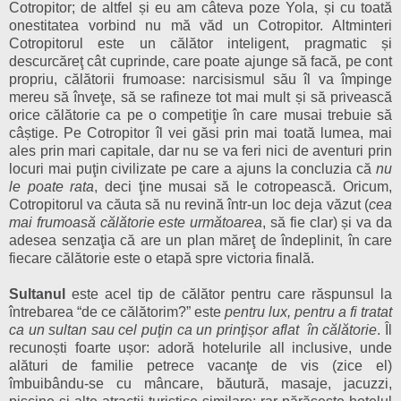
Cotropitor; de altfel și eu am câteva poze Yola, și cu toată
onestitatea vorbind nu mă văd un Cotropitor. Altminteri
Cotropitorul este un călător inteligent, pragmatic și
descurcăreţ cât cuprinde, care poate ajunge să facă, pe cont
propriu, călătorii frumoase: narcisismul său îl va împinge
mereu să înveţe, să se rafineze tot mai mult și să privească
orice călătorie ca pe o competiţie în care musai trebuie să
câștige. Pe Cotropitor îl vei găsi prin mai toată lumea, mai
ales prin mari capitale, dar nu se va feri nici de aventuri prin
locuri mai puţin civilizate pe care a ajuns la concluzia că
nu
le poate rata
, deci ţine musai să le cotropească. Oricum,
Cotropitorul va căuta să nu revină într-un loc deja văzut (
cea
mai frumoasă călătorie este următoarea
, să fie clar) și va da
adesea senzaţia că are un plan măreţ de îndeplinit, în care
fiecare călătorie este o etapă spre victoria finală.
Sultanul
este acel tip de călător pentru care răspunsul la
întrebarea “de ce călătorim?” este
pentru lux, pentru a fi tratat
ca un sultan sau cel puţin ca un prinţișor aflat în călătorie
. Îl
recunoști foarte ușor: adoră hotelurile all inclusive, unde
alături de familie petrece vacanţe de vis (zice el)
îmbuibându-se cu mâncare, băutură, masaje, jacuzzi,