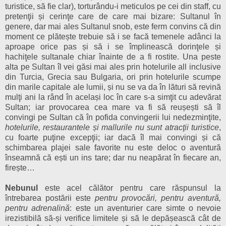
turistice, să fie clar), torturându-i meticulos pe cei din staff, cu
pretenţii și cerinţe care de care mai bizare: Sultanul în
genere, dar mai ales Sultanul snob, este ferm convins că din
moment ce plătește trebuie să i se facă temenele adânci la
aproape orice pas și să i se împlinească dorinţele și
hachiţele sultanale chiar înainte de a fi rostite. Una peste
alta pe Sultan îl vei găsi mai ales prin hotelurile all inclusive
din Turcia, Grecia sau Bulgaria, ori prin hotelurile scumpe
din marile capitale ale lumii, și nu se va da în lături să revină
mulţi ani la rând în același loc în care s-a simţit cu adevărat
Sultan; iar provocarea cea mare va fi să reușești să îl
convingi pe Sultan că în pofida convingerii lui nedezminţite,
hotelurile, restaurantele și mallurile nu sunt atracţii turistice
,
cu foarte puţine excepţii; iar dacă îl mai convingi și că
schimbarea plajei sale favorite nu este deloc o aventură
înseamnă că ești un ins tare; dar nu neapărat în fiecare an,
firește…
Nebunul
este acel călător pentru care răspunsul la
întrebarea postării este
pentru provocări, pentru aventură,
pentru adrenalină
: este un aventurier care simte o nevoie
irezistibilă să-și verifice limitele și să le depășească cât de