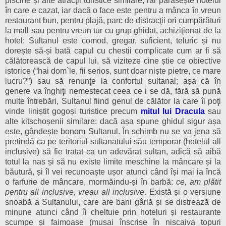
piscine și alte atracţii turistice similare; rar părăsește hotelul
în care e cazat, iar dacă o face este pentru a mânca în vreun
restaurant bun, pentru plajă, parc de distracţii ori cumpărături
la mall sau pentru vreun tur cu grup ghidat, achiziţionat de la
hotel: Sultanul este comod, gregar, suficient, teluric și nu
dorește să-și bată capul cu chestii complicate cum ar fi să
călătorească de capul lui, să viziteze cine știe ce obiective
istorice (“hai dom`le, fii serios, sunt doar niște pietre, ce mare
lucru?”) sau să renunţe la confortul sultanal; așa că în
genere va înghiţi nemestecat ceea ce i se dă, fără să pună
multe întrebări, Sultanul fiind genul de călător la care îi poţi
vinde liniștit gogoși turistice precum
mitul lui Dracula
sau
alte kitschoșenii similare: dacă așa spune ghidul sigur așa
este, gândește bonom Sultanul. În schimb nu se va jena să
pretindă ca pe teritoriul sultanatului său temporar (hotelul all
inclusive) să fie tratat ca un adevărat sultan, adică să aibă
totul la nas și să nu existe limite meschine la mâncare și la
băutură, și îl vei recunoaște ușor atunci când își mai ia încă
o farfurie de mâncare, mormăindu-și în barbă:
ce, am plătit
pentru all inclusive, vreau all inclusive
. Există și o versiune
snoabă a Sultanului, care are bani gârlă și se distrează de
minune atunci când îi cheltuie prin hoteluri și restaurante
scumpe și faimoase (musai înscrise în niscaiva topuri