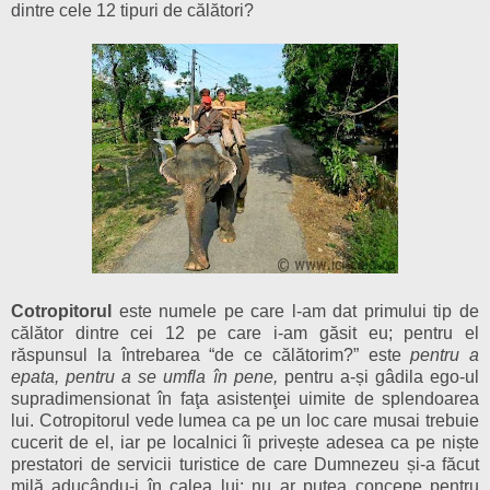
dintre cele 12 tipuri de călători?
Cotropitorul
este numele pe care l-am dat primului tip de
călător dintre cei 12 pe care i-am găsit eu; pentru el
răspunsul la întrebarea “de ce călătorim?” este
pentru a
epata, pentru a se umfla în pene,
pentru a-și gâdila ego-ul
supradimensionat în faţa asistenţei uimite de splendoarea
lui. Cotropitorul vede lumea ca pe un loc care musai trebuie
cucerit de el, iar pe localnici îi privește adesea ca pe niște
prestatori de servicii turistice de care Dumnezeu și-a făcut
milă aducându-i în calea lui: nu ar putea concepe pentru