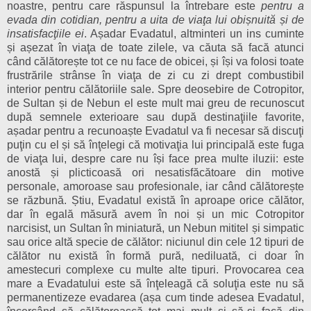
noastre, pentru care răspunsul la întrebare este
pentru a
evada din cotidian, pentru a uita de viaţa lui obișnuită și de
insatisfacţiile ei
. Așadar Evadatul, altminteri un ins cuminte
și așezat în viaţa de toate zilele, va căuta să facă atunci
când călătorește tot ce nu face de obicei, și își va folosi toate
frustrările strânse în viaţa de zi cu zi drept combustibil
interior pentru călătoriile sale. Spre deosebire de Cotropitor,
de Sultan și de Nebun el este mult mai greu de recunoscut
după semnele exterioare sau după destinaţiile favorite,
așadar pentru a recunoaște Evadatul va fi necesar să discuţi
puţin cu el și să înţelegi că motivaţia lui principală este fuga
de viaţa lui, despre care nu își face prea multe iluzii: este
anostă și plicticoasă ori nesatisfăcătoare din motive
personale, amoroase sau profesionale, iar când călătorește
se răzbună. Știu, Evadatul există în aproape orice călător,
dar în egală măsură avem în noi și un mic Cotropitor
narcisist, un Sultan în miniatură, un Nebun mititel și simpatic
sau orice altă specie de călător: niciunul din cele 12 tipuri de
călător nu există în formă pură, nediluată, ci doar în
amestecuri complexe cu multe alte tipuri. Provocarea cea
mare a Evadatului este să înţeleagă că soluţia este nu să
permanentizeze evadarea (așa cum tinde adesea Evadatul,