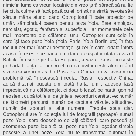
nimic în lume ca vreun localnic din vreo ţară s
ă
rac
ă
să nu fie
fericit la culme să facă poză cu el, ori să nu simtă nevoia să-i
sărute mâna atunci când Cotropitorul îl bate protector pe
umăr, zâmbindu-i patern pentru poza Yola. Este ambiţios,
narcisist, egotic, fanfaron și superficial, iar momentele cele
mai importante ale călătoriei unui Cotropitor sunt cele în
care își face poza Yola (Yola Paris, Yola Berlin etc) în faţa
locului cel mai înalt al destinaţiei și cel în care, odată întors
acasă, înroșește pe harta lumii ţara proaspăt vizitată: a văzut
Balcik, înroșește pe hartă Bulgaria, a văzut Paris, înroșește
pe hartă Franţa, iar pentru el marea lovitură este atunci când
vizitează vreun oraș din Rusia sau China: nu va avea nicio
problemă să înroșească imediat Rusia, respectiv China,
adică ditamai bucata din toată harta lumii; adesea lasă
impresia că nu călătorește, ci doar bifează pe hartă, gonind
neostenit după tot felul de ţinte și recorduri cantitative: număr
de kilometri parcurși, număr de capitale văzute, altitudine,
număr de zboruri și alte numere. Trebuie spus clar,
Cotropitorul are în colecţia lui de fotografii (aproape) numai
poze Yola, spre deosebire de alţi călători, care posedă și
asemenea poze laolaltă cu poze non-Yola; așadar simpla
posesie a unei poze Yola nu te transformă automat în