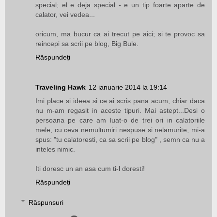
special; el e deja special - e un tip foarte aparte de
calator, vei vedea...
oricum, ma bucur ca ai trecut pe aici; si te provoc sa
reincepi sa scrii pe blog, Big Bule.
Răspundeți
Traveling Hawk
12 ianuarie 2014 la 19:14
Imi place si ideea si ce ai scris pana acum, chiar daca
nu m-am regasit in aceste tipuri. Mai astept...Desi o
persoana pe care am luat-o de trei ori in calatoriile
mele, cu ceva nemultumiri nespuse si nelamurite, mi-a
spus: "tu calatoresti, ca sa scrii pe blog" , semn ca nu a
inteles nimic.
Iti doresc un an asa cum ti-l doresti!
Răspundeți
Răspunsuri