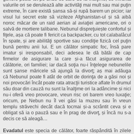
valurile ori se derulează alte activităţi mai mult sau mai puţin
extreme, în care există șansa să-și rupă barem un picior; iar
visul lui secret este să viziteze Afghanistan-ul și să aibă
noroc măcar de un raid aerian al aviaţiei americane, ori o
salvă de mortiere talibane. Nebunul dispreţuiește confortul și
fiţele, așa că poate fi fericit ca backpacker, cu tot calabalâcul
în spate, și are abilităţi sportive sau condiţie fizică cel puţin
bună pentru anii lui. E un călător simpatic foc, însă pare
imatur și iresponsabil, deci adesea le dă bătăi de cap
firmelor de asigurare la care și-a făcut asigurarea de
călătorie, ori familiei; iar dacă soţia nu-i înţelege nebunelile
sunt șanse măricele să ajungă la divorţ; a
ș
mai ad
ă
uga
că
Nebunul poate fi atât de orbit de dorinţa de a găsi noi și
noi provocări încât poate rata atracţii turistice aflate în drumul
său doar din cauză nu sunt la înalţime ori la adâncime și nici
nu-i oferă vreo provocare, vreun risc ori barem vreo luxaţie;
oricum, pe Nebun nu îl vei găsi la muzeu sau în vreun
templu străvechi decât dacă tocmai și-a scrântit ceva și e
obligat să ia o pauză sau e în prag de divorţ, și încă nu s-a
decis ce să aleagă…
Evadatul
este specia de călător, foarte răspândită în zilele