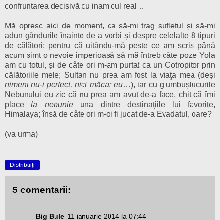
confruntarea decisivă cu inamicul real…
Mă opresc aici de moment, ca să-mi trag sufletul și să-mi
adun gândurile înainte de a vorbi și despre celelalte 8 tipuri
de călători; pentru că uitându-mă peste ce am scris până
acum simt o nevoie imperioasă să mă întreb câte poze Yola
am cu totul, și de câte ori m-am purtat ca un Cotropitor prin
călătoriile mele; Sultan nu prea am fost la viaţa mea (deși
nimeni nu-i perfect, nici măcar eu
…), iar cu giumbușlucurile
Nebunului eu zic că nu prea am avut de-a face, chit c
ă
îmi
place
la nebunie
una dintre destinaţiile lui favorite,
Himalaya; însă de câte ori m-oi fi jucat de-a Evadatul, oare?
(va urma)
Distribuiți
5 comentarii:
Big Bule
11 ianuarie 2014 la 07:44